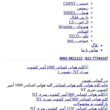
چینت – CHINT
زیمنس
هیمل – HIMEL
پارس فانال
ال اس – LS
هیوندای – Hyundai
اشنایدر
تکو – TECO
جیوجی – jiuji
بلاگ
تماس با ما
0901-9022122
|
021-77594347
بزرگنمایی تصویر
خانه
کلید هوایی
کلید هوایی اشنایدر
کلید هوایی اشنایدر 1000 آمپر
کشویی سری NT
کلید هوایی اشنایدر 800 آمپر کشویی سری NT
بازگشت به محصولات