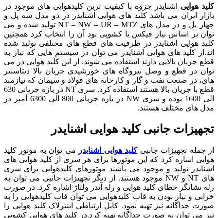
کلید هوایی
اشنایدر جزوه با کیفیت ترین کلیدهوایی های موجود در
بازار ایران می باشد کلید های هوایی اشنایدر در دو مدل سه پل و
چهار پل و در مدل های NT – NW – UR – MTZ تولید شده و می
توان بر اساس نیاز فیکس یا کشویی بود آن را انتخاب کرد همچنین
کلید هوایی اشنایدر در ظرفیت های قطع های مختلفی تولید شده
اند.از کلید های هوایی اشنایدر می توان در سیستم هایی که نیاز به
قطع جریان بالایی دارند استفاده می شوند. از این کلید هوایی در می
توان در قطع و وصل نیروگاه های خورشیدی جریان بالا دیتاسنتر
های، در صنعت نفت و گاز و کارخانه های فولاد و سیمان که نیازمند
قطع با جریان بالا هستند استفاده کرد. سری NT در بازه جریانی 630
الی 1600 بوده و سری NW در بازه جریانی 800 الی 6300 آمپر در
مدل های مختلف هستند.
تجهیزات جانبی کلید هوایی اشنایدر
از جمله تجهیزات جانبی
کلید هوایی اشنایدر
می توان به موتور کلید
هوایی اشاره کرد که این موتورها برای هر سری از کلید هوایی های
اشنایدر تولید و موجود می باشند موتورهای کلیدهوایی برای سری
های NT و NW موجود هستند. از دیگر تجهیزات جانبی می توان به
رله نشانگر خطای کلید هوایی و رله آندر ولتاژ اشاره کرد. در صورت
خرابی و نیاز بودن به قاب کلیدهوایی می توان قاب کلیدهوایی را به
صورت جداگانه نیز تهیه نمود. کابل ارتباطی اینترلاک کلید هوایی را
نیز می توان به صورت جداگانه تهیه کرد.در کلید های هوایی کشویی