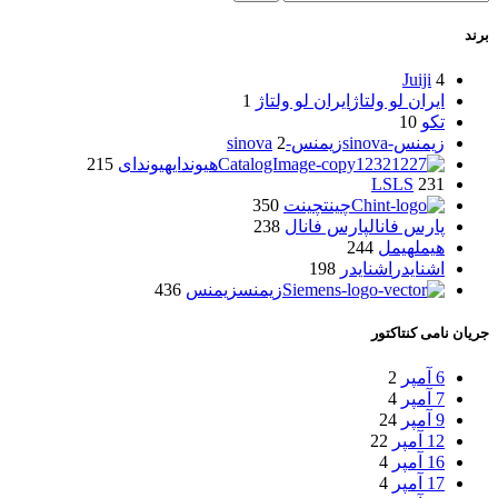
برند
Juiji
4
ایران لو ولتاژ
ایران لو ولتاژ
1
تکو
10
زیمنس-sinova
زیمنس-sinova
2
هیوندای
هیوندای
215
LS
LS
231
چینت
چینت
350
پارس فانال
پارس فانال
238
هیمل
هیمل
244
اشنایدر
اشنایدر
198
زیمنس
زیمنس
436
جریان نامی کنتاکتور
6 آمپر
2
7 آمپر
4
9 آمپر
24
12 آمپر
22
16 آمپر
4
17 آمپر
4