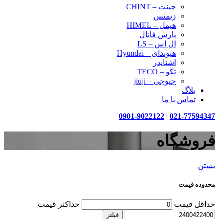
چینت – CHINT
زیمنس
هیمل – HIMEL
پارس فانال
ال اس – LS
هیوندای – Hyundai
اشنایدر
تکو – TECO
جیوجی – jiuji
بلاگ
تماس با ما
0901-9022122
|
021-77594347
فروشگاه
بستن
محدوده قیمت
حداقل قیمت
حداکثر قیمت
فیلتر