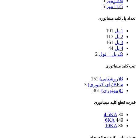
100 آمپر
5
125 آمپر
5
تعداد پل کلید مینیاتوری
1 پل
191
2 پل
117
3 پل
161
4 پل
44
تک پل + نول
2
تیپ کلید مینیاتوری
B(روشنایی)
151
BF-a(پای کنتوری)
3
C(موتوری)
361
قدرت قطع کلید مینیاتوری
4.5KA
30
6KA
449
10KA
86
جریان نامی کلید محافظ جان