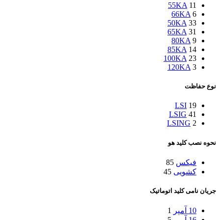
55KA
11
66KA
6
50KA
33
65KA
31
80KA
9
85KA
14
100KA
23
120KA
3
نوع حفاظت
LSI
19
LSIG
41
LSING
2
نحوه نصب کلید هو
فیکس
85
کشویی
45
جریان نامی کلید اتوماتیک
10 آمپر
1
16 آمپر
5