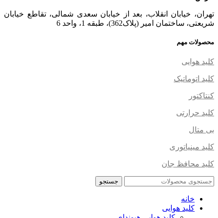
تهران، خیابان انقلاب، بعد از خیابان سعدی شمالی، تقاطع خیابان
شریعتی، ساختمان امیر (پلاک362)، طبقه 1، واحد 6
محصولات مهم
کلید هوایی
کلید اتوماتیک
کنتاکتور
کلید حرارتی
بی متال
کلید مینیاتوری
کلید محافظ جان
جستجو
خانه
کلید هوایی
کلید هوایی هیوندای