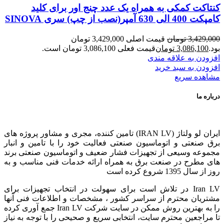
کنتاکت کمکی به همراه یک عدد چنج اور برای کلید
کامپکت 400 الی 630 آمپر(نصب از چپ) سری SINOVA
3,429,000
تومان
قیمت اصلی 3,429,000 تومان
بود.
3,086,100
تومان
قیمت فعلی 3,086,100 تومان است.
افزودن به علاقه مندی
افزودن به سبد خرید
مشاهده سریع
درباره ما
ایران لو ولتاژ (IRAN LV) تامین کننده، مجری و مشاور پروژه های
برق صنعتی و اتوماسیون صنعتی فعالیت خود را با تامین و انبار
مجموعه وسیعی از تجهیزات فشار ضعیف و اتوماسیون صنعتی برند
های مطرح در صنعت برق به همراه ارائه خدمات فنی مناسب و به
روز از سال 1395 شروع کرده است
Iran LV در تلاش است برای سهولت در انتخاب تجهیزات برای
مشتریان محترم از سراسر کشور ، مشخصات و اطلاعات فنی آنها
را به بهترین روش ممکن در سایت شرکت Iran LV جمع آوری کرده
تا مراجعین محترم سایت، انتخابی سریع و صحیحی را با توجه به نیاز