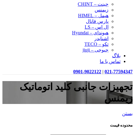
چینت – CHINT
زیمنس
هیمل – HIMEL
پارس فانال
ال اس – LS
هیوندای – Hyundai
اشنایدر
تکو – TECO
جیوجی – jiuji
بلاگ
تماس با ما
0901-9022122
|
021-77594347
تجهیزات جانبی کلید اتوماتیک
زیمنس
بستن
محدوده قیمت