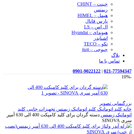
چینت – CHINT
زیمنس
هیمل – HIMEL
پارس فانال
ال اس – LS
هیوندای – Hyundai
اشنایدر
تکو – TECO
جیوجی – jiuji
بلاگ
تماس با ما
0901-9022122
|
021-77594347
-10%
بزرگنمایی تصویر
خانه
کلید اتوماتیک
کلید اتوماتیک زیمنس
تجهیزات جانبی کلید
اتوماتیک زیمنس
دسته گردان برای کلید کامپکت 400 الی 630 آمپر
سری SINOVA