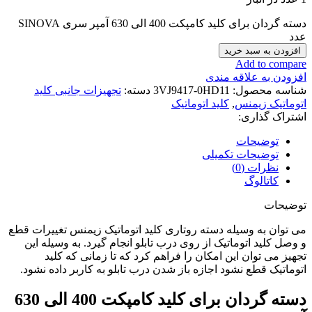
دسته گردان برای کلید کامپکت 400 الی 630 آمپر سری SINOVA
عدد
افزودن به سبد خرید
Add to compare
افزودن به علاقه مندی
شناسه محصول:
3VJ9417-0HD11
دسته:
تجهیزات جانبی کلید
اتوماتیک زیمنس
,
کلید اتوماتیک
اشتراک گذاری:
توضیحات
توضیحات تکمیلی
نظرات (0)
کاتالوگ
توضیحات
می توان به وسیله دسته روتاری کلید اتوماتیک زیمنس تغییرات قطع
و وصل کلید اتوماتیک از روی درب تابلو انجام گیرد. به وسیله این
تجهیز می توان این امکان را فراهم کرد که تا زمانی که کلید
اتوماتیک قطع نشود اجازه باز شدن درب تابلو به کاربر داده نشود.
دسته گردان برای کلید کامپکت 400 الی 630