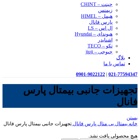
چینت – CHINT
زیمنس
هیمل – HIMEL
پارس فانال
ال اس – LS
هیوندای – Hyundai
اشنایدر
تکو – TECO
جیوجی – jiuji
بلاگ
تماس با ما
0901-9022122
|
021-77594347
تجهیزات جانبی بیمتال پارس
فانال
بستن
خانه
بیمتال
بی متال پارس فانال
تجهیزات جانبی بیمتال پارس فانال
هیچ محصولی یافت نشد.