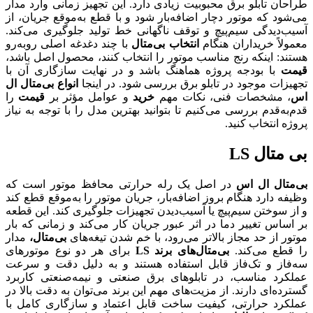
طراحان تابلو برق محبوبیت زیادی دارد. این تجهیز زمانی وارد مدار
می‌شود که موتور دچار اضافه‌بار شود و با قطع به‌موقع جریان، از
آسیب‌دیدگی سیم‌پیچ و توقف ناگهانی خط تولید جلوگیری می‌کند.
معمولاً خریداران هنگام
انتخاب بی‌متال
با چند دغدغه اصلی روبه‌رو
هستند: اینکه رنج مناسب موتور را انتخاب کنند، محصول اصل باشد،
قیمت
با بودجه پروژه هماهنگ باشد و در نهایت سازگاری آن با
تجهیزات موجود در تابلو برق بررسی شود. در اینجا
انواع بی‌متال ال
اس
، مشخصات فنی، نکات مهم
خرید
و عوامل مؤثر بر
قیمت
را
قدم‌به‌قدم بررسی می‌کنیم تا بتوانید بهترین مدل را با توجه به نیاز
پروژه انتخاب کنید.
بی متال LS
بی‌متال ال اس
در اصل یک رله حرارتی محافظ موتور است که
وظیفه دارد هنگام بروز اضافه‌بار، جریان موتور را به‌موقع قطع کند
و از سوختن سیم‌پیچ یا آسیب‌دیدن تجهیزات جلوگیری کند. این قطعه
بر اساس تغییر دما در اثر عبور جریان کار می‌کند و زمانی که بار
موتور از حد مجاز بالاتر می‌رود، با خم شدن تیغه‌های
بی‌متال،
مدار
را قطع می‌کند.
بی‌متال‌های برند LS
برای هر دو نوع موتورهای
سه‌فاز و تک‌فاز قابل استفاده هستند و به دلیل دقت و سرعت
عملکرد مناسب، در تابلوهای برق صنعتی و نیمه‌صنعتی کاربرد
گسترده‌ای دارند. از مزیت‌های مهم این برند می‌توان به دقت بالا در
عملکرد حرارتی، کیفیت ساخت قابل اعتماد و سازگاری کامل با