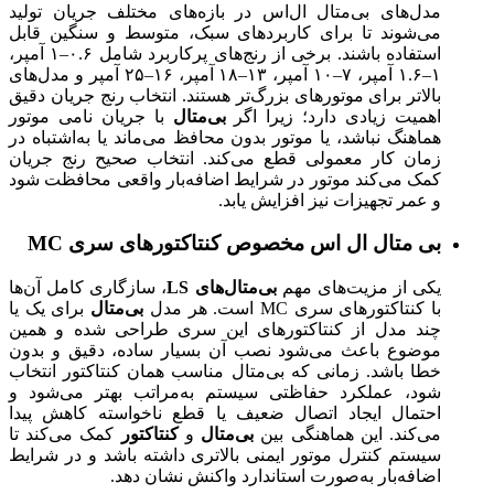
مدل‌های بی‌متال ال‌اس در بازه‌های مختلف جریان تولید
می‌شوند تا برای کاربردهای سبک، متوسط و سنگین قابل
استفاده باشند. برخی از رنج‌های پرکاربرد شامل ۰.۶–۱ آمپر،
۱–۱.۶ آمپر، ۷–۱۰ آمپر، ۱۳–۱۸ آمپر، ۱۶–۲۵ آمپر و مدل‌های
بالاتر برای موتورهای بزرگ‌تر هستند. انتخاب رنج جریان دقیق
اهمیت زیادی دارد؛ زیرا اگر
بی‌متال
با جریان نامی موتور
هماهنگ نباشد، یا موتور بدون محافظ می‌ماند یا به‌اشتباه در
زمان کار معمولی قطع می‌کند. انتخاب صحیح رنج جریان
کمک می‌کند موتور در شرایط اضافه‌بار واقعی محافظت شود
و عمر تجهیزات نیز افزایش یابد.
بی متال ال اس مخصوص کنتاکتورهای سری
MC
یکی از مزیت‌های مهم
بی‌متال‌های LS
، سازگاری کامل آن‌ها
با کنتاکتورهای سری MC است. هر مدل
بی‌متال
برای یک یا
چند مدل از کنتاکتورهای این سری طراحی شده و همین
موضوع باعث می‌شود نصب آن بسیار ساده، دقیق و بدون
خطا باشد. زمانی که بی‌متال مناسب همان کنتاکتور انتخاب
شود، عملکرد حفاظتی سیستم به‌مراتب بهتر می‌شود و
احتمال ایجاد اتصال ضعیف یا قطع ناخواسته کاهش پیدا
می‌کند. این هماهنگی بین
بی‌متال
و
کنتاکتور
کمک می‌کند تا
سیستم کنترل موتور ایمنی بالاتری داشته باشد و در شرایط
اضافه‌بار به‌صورت استاندارد واکنش نشان دهد.