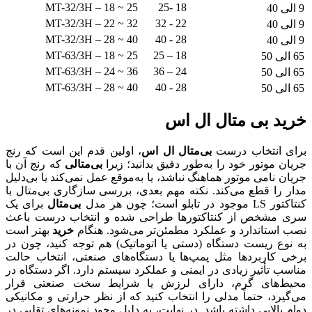
MT-32/3H – 18 ~ 25
18 -25
9 الی 40
MT-32/3H – 22 ~ 32
22 - 32
9 الی 40
MT-32/3H – 28 ~ 40
28 - 40
9 الی 40
MT-63/3H – 18 ~ 25
18 – 25
65 الی 50
MT-63/3H – 24 ~ 36
24 – 36
65 الی 50
MT-63/3H – 28 ~ 40
28 - 40
65 الی 50
خرید بی متال ال اس
برای انتخاب درست
بی‌متال ال اس
، اولین قدم این است که رنج
جریان موتور خود را به‌طور دقیق بدانید؛ زیرا
بی‌متالی
که رنج آن با
جریان نامی موتور هماهنگ نباشد، یا به‌موقع عمل نمی‌کند یا بی‌دلیل
مدار را قطع می‌کند. نکته مهم بعدی، بررسی سازگاری بی‌متال با
کنتاکتور LS موجود در تابلو است؛ چون هر مدل
بی‌متال
برای یک
سری مشخص از کنتاکتورها طراحی شده و انتخاب درست باعث
نصب استاندارد و عملکرد مطمئن‌تر می‌شود. هنگام
خرید
بهتر است
به نوع ریست دستگاه (دستی یا اتوماتیک) هم توجه کنید، چون در
برخی کاربردها مثل پمپ‌ها یا دستگاه‌های صنعتی، انتخاب حالت
مناسب تأثیر زیادی در ایمنی و عملکرد سیستم دارد. اگر دستگاه در
محیط‌های گرم، دارای لرزش یا شرایط سخت صنعتی قرار
می‌گیرد، حتماً مدلی را انتخاب کنید که از نظر حرارتی و مکانیکی
دوام بالایی داشته باشد. در نهایت، به دلیل وجود نمونه‌های تقلبی در