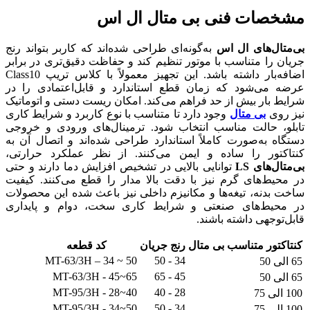
مشخصات فنی بی متال ال اس
بی‌متال‌های ال اس
به‌گونه‌ای طراحی شده‌اند که کاربر بتواند رنج
جریان را متناسب با موتور تنظیم کند و حفاظت دقیق‌تری در برابر
اضافه‌بار داشته باشد. این تجهیز معمولاً با کلاس تریپ Class10
عرضه می‌شود که زمان قطع استاندارد و قابل‌اعتمادی را در
شرایط بار بیش از حد فراهم می‌کند. امکان ریست دستی و اتوماتیک
نیز روی
بی‌ متال
وجود دارد تا متناسب با نوع کاربرد و شرایط کاری
تابلو، حالت مناسب انتخاب شود. ترمینال‌های ورودی و خروجی
دستگاه به‌صورت کاملاً استاندارد طراحی شده‌اند و اتصال آن به
کنتاکتور را ساده و ایمن می‌کنند. از نظر عملکرد حرارتی،
بی‌متال‌های LS
توانایی بالایی در تشخیص افزایش دما دارند و حتی
در محیط‌های گرم نیز با دقت بالا مدار را قطع می‌کنند. کیفیت
ساخت بدنه، تیغه‌ها و مکانیزم داخلی نیز باعث شده این محصولات
در محیط‌های صنعتی و شرایط کاری سخت، دوام و پایداری
قابل‌توجهی داشته باشند.
کنتاکتور متناسب بی متال
رنج جریان
کد قطعه
MT-63/3H – 34 ~ 50
34 - 50
65 الی 50
MT-63/3H - 45~65
45 - 65
65 الی 50
MT-95/3H - 28~40
28 - 40
100 الی 75
MT-95/3H - 34~50
34 - 50
100 الی 75