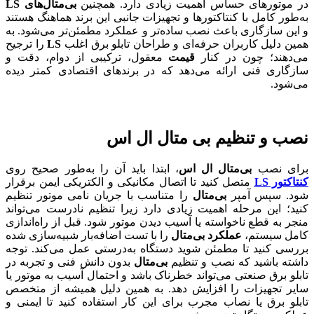
در موتورهای حساس اهمیت زیادی دارد. همچنین
بی‌متال‌های LS
به‌طور کامل با کنتاکتورها و تجهیزات جانبی این برند هماهنگ هستند
و این سازگاری باعث نصب ساده‌تر و عملکرد مطمئن‌تر می‌شود. به
همین دلیل کاربران حرفه‌ای و طراحان تابلو برق اغلب
LS
را ترجیح
می‌دهند؛ چون در کنار
قیمت
معقول، ترکیبی از دوام، دقت و
سازگاری فنی ارائه می‌دهد که در برندهای اقتصادی کمتر دیده
می‌شود.
نصب و تنظیم بی متال ال اس
برای نصب
بی‌متال ال اس
، ابتدا باید آن را به‌طور صحیح روی
کنتاکتور LS
متصل کنید تا اتصال مکانیکی و الکتریکی ایمن برقرار
شود. سپس آمپر
بی‌متال
را متناسب با جریان نامی موتور تنظیم
کنید؛ این مرحله اهمیت زیادی دارد زیرا تنظیم نادرست می‌تواند
منجر به قطع ناخواسته یا آسیب دیدن موتور شود. قبل از راه‌اندازی
کامل سیستم،
عملکرد بی‌متال
را با تست اضافه‌بار شبیه‌سازی شده
بررسی کنید تا مطمئن شوید دستگاه به‌درستی عمل می‌کند. توجه
داشته باشید که نصب و تنظیم
بی‌متال
بدون دانش فنی و تجربه در
تابلو برق صنعتی می‌تواند خطرناک باشد و احتمال آسیب به موتور یا
سایر تجهیزات را افزایش دهد. به همین دلیل همیشه از متخصص
تابلو برق یا نصاب مجرب برای این کار استفاده کنید تا ایمنی و