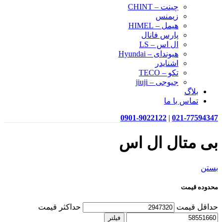
چینت – CHINT
زیمنس
هیمل – HIMEL
پارس فانال
ال اس – LS
هیوندای – Hyundai
اشنایدر
تکو – TECO
جیوجی – jiuji
بلاگ
تماس با ما
0901-9022122
|
021-77594347
بی متال ال اس
بستن
محدوده قیمت
حداقل قیمت
حداکثر قیمت
فیلتر