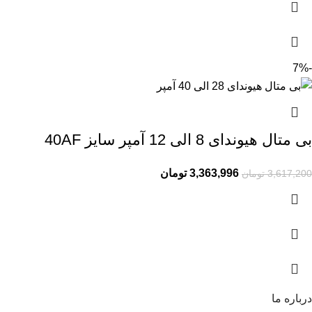
-7%
بی متال هیوندای 8 الی 12 آمپر سایز 40AF
3,363,996
تومان
3,617,200
تومان
درباره ما