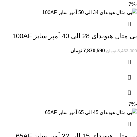
-7%
بی متال هیوندای 28 الی 40 آمپر سایز 100AF
7,870,590
تومان
8,463,000
تومان
-7%
بی متال هیوندای 15 الی 22 آمپر سایز 65AF