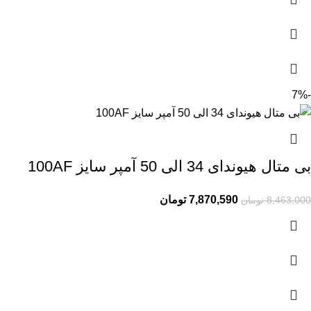
-7%
بی متال هیوندای 34 الی 50 آمپر سایز 100AF
7,870,590
تومان
8,463,000
تومان