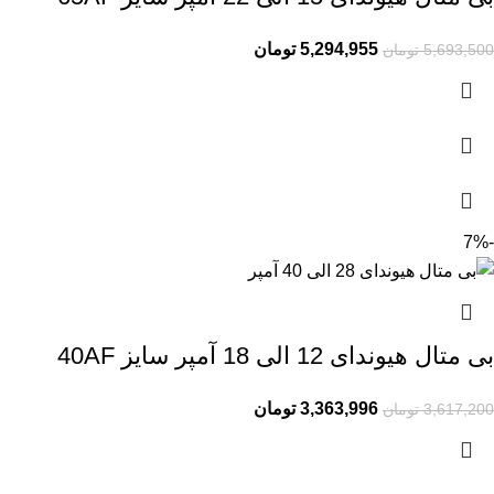
5,294,955
تومان
5,693,500
تومان
-7%
بی متال هیوندای 12 الی 18 آمپر سایز 40AF
3,363,996
تومان
3,617,200
تومان