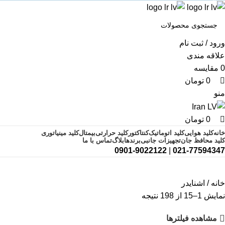
0
0
ورود / ثبت نام
علاقه مندی
0
مقایسه
0
تومان
منو
0
تومان
خانه
کلید هوایی
کلید اتوماتیک
کنتاکتور
کلید حرارتی
بیمتال
کلید مینیاتوری
کلید محافظ جان
تجهیزات جانبی
برندها
بلاگ
تماس با ما
0901-9022122
|
021-77594347
اشنایدر
خانه
اشنایدر
نمایش 1–15 از 198 نتیجه
مشاهده فیلترها