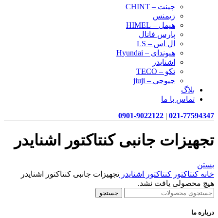
چینت – CHINT
زیمنس
هیمل – HIMEL
پارس فانال
ال اس – LS
هیوندای – Hyundai
اشنایدر
تکو – TECO
جیوجی – jiuji
بلاگ
تماس با ما
0901-9022122
|
021-77594347
تجهیزات جانبی کنتاکتور اشنایدر
بستن
خانه
کنتاکتور
کنتاکتور اشنایدر
تجهیزات جانبی کنتاکتور اشنایدر
هیچ محصولی یافت نشد.
جستجو
درباره ما