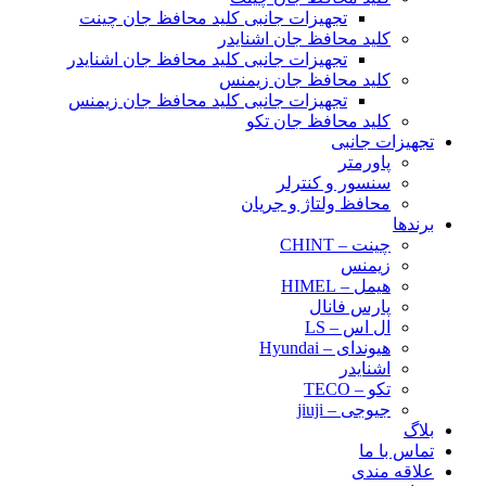
تجهیزات جانبی کلید محافظ جان چینت
کلید محافظ جان اشنایدر
تجهیزات جانبی کلید محافظ جان اشنایدر
کلید محافظ جان زیمنس
تجهیزات جانبی کلید محافظ جان زیمنس
کلید محافظ جان تکو
تجهیزات جانبی
پاورمتر
سنسور و کنترلر
محافظ ولتاژ و‌ جریان
برندها
چینت – CHINT
زیمنس
هیمل – HIMEL
پارس فانال
ال اس – LS
هیوندای – Hyundai
اشنایدر
تکو – TECO
جیوجی – jiuji
بلاگ
تماس با ما
علاقه مندی