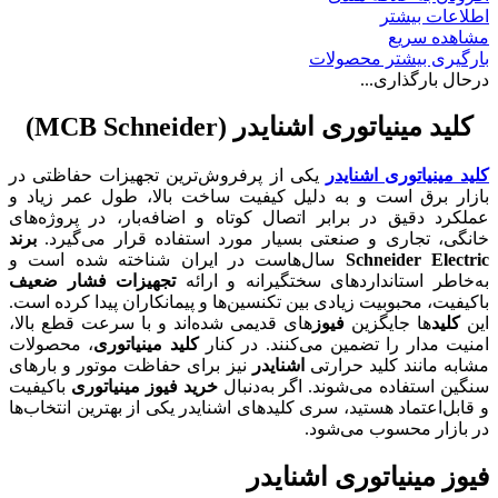
اطلاعات بیشتر
مشاهده سریع
بارگیری بیشتر محصولات
درحال بارگذاری...
کلید مینیاتوری اشنایدر (MCB Schneider)
کلید مینیاتوری اشنایدر
یکی از پرفروش‌ترین تجهیزات حفاظتی در
بازار برق است و به دلیل کیفیت ساخت بالا، طول عمر زیاد و
عملکرد دقیق در برابر اتصال کوتاه و اضافه‌بار، در پروژه‌های
خانگی، تجاری و صنعتی بسیار مورد استفاده قرار می‌گیرد.
برند
Schneider Electric
سال‌هاست در ایران شناخته شده است و
به‌خاطر استانداردهای سختگیرانه و ارائه
تجهیزات فشار ضعیف
باکیفیت، محبوبیت زیادی بین تکنسین‌ها و پیمانکاران پیدا کرده است.
این
کلید
ها جایگزین
فیوز
های قدیمی شده‌اند و با سرعت قطع بالا،
امنیت مدار را تضمین می‌کنند. در کنار
کلید مینیاتوری
، محصولات
مشابه مانند کلید حرارتی
اشنایدر
نیز برای حفاظت موتور و بارهای
سنگین استفاده می‌شوند. اگر به‌دنبال
خرید فیوز مینیاتوری
باکیفیت
و قابل‌اعتماد هستید، سری کلیدهای اشنایدر یکی از بهترین انتخاب‌ها
در بازار محسوب می‌شود.
فیوز مینیاتوری اشنایدر