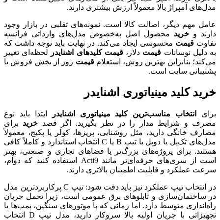
مدل‌های آمپراژ بالا معمولاً ارزش بیشتری دارند.
عامل مهم دیگر، اصالت کالا است. نمونه‌های تقلبی در بازار وجود
دارند و
خرید
محصول اصل به‌خصوص مدل‌های وارداتی فرانسه
تفاوت
قیمت
محسوسی ایجاد می‌کند. در نهایت باید توجه داشت که
به دلیل نوسانات
قیمت
دلار،
قیمت کلیدهای اشنایدر
لحظه‌ای تغییر
می‌کند؛ بنابراین بهترین روش، استعلام
قیمت
روز از بخش فروش یا
پشتیبانی سایت است.
خرید کلید مینیاتوری اشنایدر
برای
انتخاب مناسب‌ترین کلید مینیاتوری اشنایدر
ابتدا باید نوع
مصرف و شرایط مدار را در نظر بگیرید. اگر قصد
خرید
برای
مصارف خانگی دارید، مثل روشنایی، پریزها، کولر یا پکیج، معمولاً
مدل‌های تک‌پل یا دوپل با تیپ B یا C انتخاب استاندارد و کاملاً کافی
هستند. برای پروژه‌های بزرگ‌تر یا فضاهای تجاری و صنعتی، بهتر
است از سری‌های حرفه‌ای‌تر مانند Acti9 استفاده کنید که دوام،
سرعت عملکرد و قابلیت اطمینان بالاتری دارند.
در انتخاب تیپ عملکرد نیز باید دقت شود: تیپ C پرکاربردترین مدل
در ساختمان‌سازی و تابلوهای برق عمومی است، زیرا تحمل جریان
راه‌اندازی متوسط دارد. اما زمانی که با موتورهای سنگین، پمپ‌ها یا
تجهیزاتی با جریان اولیه بالا سروکار دارید، مدل تیپ D انتخاب