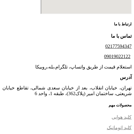
ارتباط با ما
تماس با ما
02177594347
09019022122
استعلام قیمت از طریق واتساپ، تلگرام،بله،روبیکا
آدرس
تهران، خیابان انقلاب، بعد از خیابان سعدی شمالی، تقاطع خیابان
شریعتی، ساختمان امیر (پلاک362)، طبقه 1، واحد 6
محصولات مهم
کلید هوایی
کلید اتوماتیک