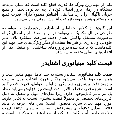
یکی از مهم‌ترین ویژگی‌ها، قدرت قطع کلید است که نشان می‌دهد
دستگاه در زمان بروز اتصال کوتاه تا چه حد توان تحمل و قطع
جریان ناگهانی را دارد. مدل‌های
اشنایدر
معمولاً دارای قدرت قطع
بالا هستند و همین موضوع باعث افزایش ایمنی مدار می‌شود.
این
کلید
ها از کلاس حفاظتی استاندارد برخوردارند و به‌واسطه
طراحی ترمال مگنتیک، می‌توانند در برابر اضافه‌بار و اتصال کوتاه
به‌صورت مستقل واکنش نشان دهند. سرعت عملکرد بالا، عمر
طولانی و پایداری در شرایط سخت از دیگر ویژگی‌های فنی مهم این
کلیدهاست که باعث شده در پروژه‌های ساختمانی و صنعتی یکی از
انتخاب‌های اصلی متخصصان باشند.
قیمت کلید مینیاتوری اشنایدر
قیمت کلید مینیاتوری اشنایدر
بسته به چند عامل مهم متغیر است و
همین موضوع باعث می‌شود هنگام
خرید،
انتخاب مدل مناسب
نیازمند دقت بیشتری باشد. یکی از اولین عوامل، قدرت قطع کلید
است؛ هرچه قدرت قطع بالاتر باشد،
قیمت
نیز افزایش می‌یابد. تعداد
پل نیز تأثیر قابل‌توجهی دارد، زیرا مدل‌های دوپل و سه‌پل به دلیل
کاربردهای تخصصی‌تر معمولاً
قیمت
بیشتری نسبت به تک‌پل دارند.
مورد مهم بعدی سری محصول است؛ سری‌های حرفه‌ای مانند
Acti9 به‌دلیل تکنولوژی پیشرفته‌تر، نسبت به سری Easy9
قیمت
بالاتری دارند. آمپر کلید نیز یکی از معیارهای تعیین‌کننده است و