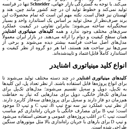
می‌کند. با توجه به گستردگی بازار جهانی،
Schneider
تنها در فرانسه
تولید نمی‌کند و خطوط تولید آن در چند کشور مانند چین، هند و
لهستان نیز فعال است. نکته مهم این است که تمام محصولات این
برند صرف‌نظر از محل تولید بر اساس یک استاندارد واحد و بسیار
سختگیرانه ساخته می‌شوند؛ بنابراین تفاوتی در کیفیت عملکرد
سری‌های مختلف وجود ندارد و همه
کلیدهای مینیاتوری اشنایدر
همان سطح کیفیت و دوام را ارائه می‌دهند. در بازار ایران معمولاً
مدل‌های اصل ساخت فرانسه بیشتر دیده می‌شوند و برخی از
سری‌ها نیز ساخت هند هستند، اما هر دو گروه از نظر کیفیت و
استاندارد کاملاً قابل‌اعتماد و تاییدشده‌اند.
انواع کلید مینیاتوری اشنایدر
کلیدهای مینیاتوری اشنایدر
در چند دسته مختلف تولید می‌شوند تا
برای انواع پروژه‌ها قابل استفاده باشند. از نظر تعداد پل، این کلیدها
به تک‌پل، دوپل و سه‌پل تقسیم می‌شوند؛ مدل‌های تک‌پل برای
مدارهای تک‌فاز خانگی، دوپل برای مدارهایی که نیاز به حفاظت
هم‌زمان دو فاز دارند و سه‌پل برای پروژه‌های سه‌فاز کاربرد دارند.
از نظر تیپ عملکرد نیز سه نوع تیپ B، تیپ C و تیپ D موجود
است؛ تیپ B برای مصارف خانگی با جریان راه‌اندازی کم مناسب
است، تیپ C در اغلب پروژه‌های عمومی و صنعتی استفاده می‌شود
و تیپ D برای بارهای با جریان راه‌اندازی بالا مثل موتورهای سنگین
طراحی شده است.