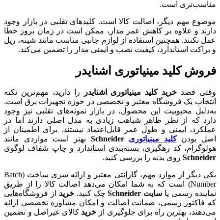
مناسب‌تری است.
موضوع مهم دیگر، اصالت کالا است. کلیدهای تقلبی در بازار وجود
دارند و علاوه بر کاهش عمر مدار، ممکن است در زمان بروز خطا
عمل نکنند. همچنین استفاده از لوازم جانبی مناسب مانند شینه، ریل
و براکت استاندارد، کیفیت نصب و ایمنی مدار را تضمین می‌کند.
فروش کلید مینیاتوری اشنایدر
وقتی قصد
خرید کلید مینیاتوری اشنایدر
را دارید، مهم‌ترین نکته
انتخاب یک فروشگاه معتبر و تخصصی در حوزه تجهیزات برق است.
به‌دلیل محبوبیت این محصول، در بازار نمونه‌های تقلبی نیز وجود
دارد که از نظر ظاهر شباهت زیادی به مدل اصلی دارند اما در
عملکرد، ایمنی و طول عمر قابل‌اعتماد نیستند. برای اطمینان از
اصل بودن
کلید مینیاتوری
Schneider
بهتر است مواردی مانند
هولوگرام، کد رهگیری، بسته‌بندی استاندارد و چاپ شفاف لوگوی
Schneider
روی بدنه را بررسی کنید.
یکی دیگر از موارد مهم، گارانتی معتبر و ارائه سری ساخت (Batch
Number) است که به شما امکان می‌دهد اصالت کالا را از طریق
نماینده رسمی یا
سایت Schneider
چک کنید.
خرید
از فروشگاه‌هایی
که فاکتور رسمی، ضمانت اصالت و امکان مشاوره تخصصی ارائه
می‌دهند، بهترین راه برای جلوگیری از
خرید
کالای غیراصل و تضمین