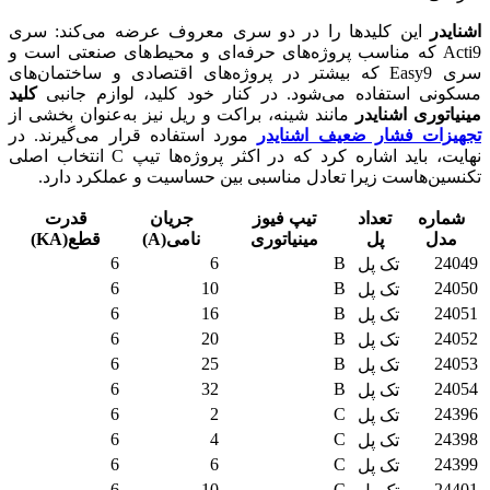
اشنایدر
این کلیدها را در دو سری معروف عرضه می‌کند: سری
Acti9 که مناسب پروژه‌های حرفه‌ای و محیط‌های صنعتی است و
سری Easy9 که بیشتر در پروژه‌های اقتصادی و ساختمان‌های
مسکونی استفاده می‌شود. در کنار خود کلید، لوازم جانبی
کلید
مینیاتوری اشنایدر
مانند شینه، براکت و ریل نیز به‌عنوان بخشی از
تجهیزات فشار ضعیف اشنایدر
مورد استفاده قرار می‌گیرند. در
نهایت، باید اشاره کرد که در اکثر پروژه‌ها تیپ C انتخاب اصلی
تکنسین‌هاست زیرا تعادل مناسبی بین حساسیت و عملکرد دارد.
شماره
تعداد
تیپ فیوز
جریان
قدرت
مدل
پل
مینیاتوری
نامی(A)
قطع(KA)
6
6
B
24049
تک پل
6
10
B
24050
تک پل
6
16
B
24051
تک پل
6
20
B
24052
تک پل
6
25
B
24053
تک پل
6
32
B
24054
تک پل
6
2
C
24396
تک پل
6
4
C
24398
تک پل
6
6
C
24399
تک پل
6
10
C
24401