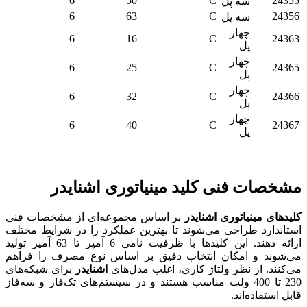
6
50
C
24355
سه پل
6
63
C
24356
سه پل
چهار
6
16
C
24363
پل
چهار
6
25
C
24365
پل
چهار
6
32
C
24366
پل
چهار
6
40
C
24367
پل
مشخصات فنی کلید مینیاتوری اشنایدر
کلیدهای مینیاتوری اشنایدر
بر اساس مجموعه‌ای از مشخصات فنی
استاندارد طراحی می‌شوند تا بهترین عملکرد را در شرایط مختلف
ارائه دهند. این کلیدها با ظرفیت نامی 6 آمپر تا 63 آمپر تولید
می‌شوند و امکان انتخاب دقیق بر اساس نوع مصرف را فراهم
می‌کنند. از نظر ولتاژ کاری، اغلب مدل‌های
اشنایدر
برای شبکه‌های
230 تا 400 ولت مناسب هستند و در سیستم‌های تک‌فاز و سه‌فاز
قابل استفاده‌اند.