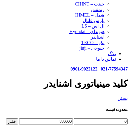
چینت – CHINT
زیمنس
هیمل – HIMEL
پارس فانال
ال اس – LS
هیوندای – Hyundai
اشنایدر
تکو – TECO
جیوجی – jiuji
بلاگ
تماس با ما
0901-9022122
|
021-77594347
کلید مینیاتوری اشنایدر
بستن
محدوده قیمت
حداقل
حداکثر
فیلتر
قیمت
قیمت