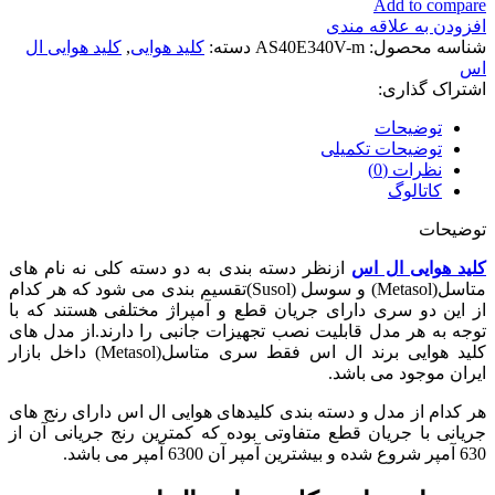
Add to compare
افزودن به علاقه مندی
شناسه محصول:
AS40E340V-m
دسته:
کلید هوایی
,
کلید هوایی ال
اس
اشتراک گذاری:
توضیحات
توضیحات تکمیلی
نظرات (0)
کاتالوگ
توضیحات
کلید هوایی ال اس
ازنظر دسته بندی به دو دسته کلی نه نام های
متاسل(Metasol) و سوسل (Susol)تقسیم بندی می شود که هر کدام
از این دو سری دارای جریان قطع و آمپراژ مختلفی هستند که با
توجه به هر مدل قابلیت نصب تجهیزات جانبی را دارند.از مدل های
کلید هوایی برند ال اس فقط سری متاسل(Metasol) داخل بازار
ایران موجود می باشد.
هر کدام از مدل و دسته بندی کلیدهای هوایی ال اس دارای رنج های
جریانی با جریان قطع متفاوتی بوده که کمترین رنج جریانی آن از
630 آمپر شروع شده و بیشترین آمپر آن 6300 آمپر می باشد.