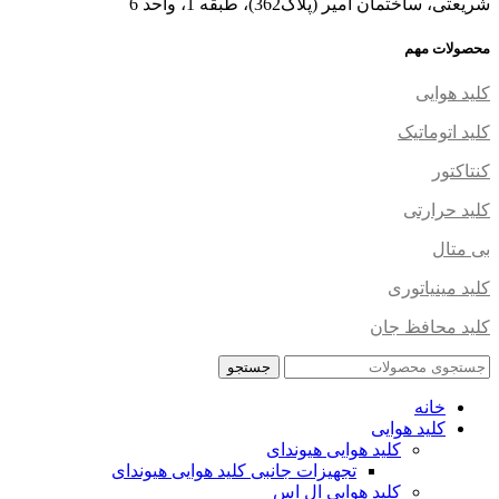
شریعتی، ساختمان امیر (پلاک362)، طبقه 1، واحد 6
محصولات مهم
کلید هوایی
کلید اتوماتیک
کنتاکتور
کلید حرارتی
بی متال
کلید مینیاتوری
کلید محافظ جان
جستجو
خانه
کلید هوایی
کلید هوایی هیوندای
تجهیزات جانبی کلید هوایی هیوندای
کلید هوایی ال اس