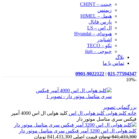
چینت – CHINT
زیمنس
هیمل – HIMEL
پارس فانال
ال اس – LS
هیوندای – Hyundai
اشنایدر
تکو – TECO
جیوجی – jiuji
بلاگ
تماس با ما
0901-9022122
|
021-77594347
-10%
بزرگنمایی تصویر
خانه
کلید هوایی
کلید هوایی ال اس
کلید هوایی ال اس 4000 آمپر
فیکس سری متاسل موتور دار
کلید هوایی ال اس 3200 آمپر فیکس سری متاسل موتور دار
841,433,300
تومان
قیمت اصلی 841,433,300 تومان