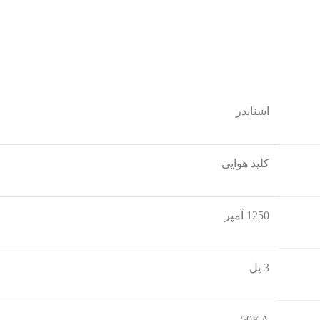
اشنایدر
کلید هوایی
1250 آمپر
3 پل
50KA