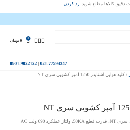
ت دقیق کالاها مطلع شوید.
رد کردن
0
0
تومان
0901-9022122
|
021-77594347
ر
کلید هوایی اشنایدر 1250 آمپر کشویی سری NT