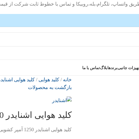
طریق واتساپ، تلگرام،بله،روبیکا و تماس با خطوط ثابت شرکت از قیم
هیزات جانبی
برندها
بلاگ
تماس با ما
خانه
کلید هوایی
کلید هوایی اشناید
بازگشت به محصولات
کلید هوایی اشنایدر 1250 آمپر کشویی سری NT
کلید هوایی اشنایدر 1250 آمپر کشویی سری NT، قدرت قطع 50KA، ولتاژ عملکرد 690 ولت AC