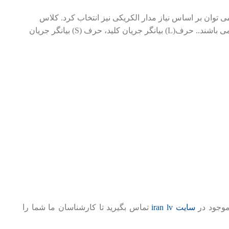
 توان بر اساس نیاز مدار الکریکی نیز انتخاب کرد. کلاس
حفاظتی کلید هوایی اشنایدر بر اساس LSI و یا LSIG نیز دسته بندی می شوند. هر کدام از حروف کلاس های حفاظتی بیانگر یک ویژگی خاص می باشند.. حرف(L) بیانگر جریان کلید، حرف (S) بیانگر جریان
موجود در
سایت iran lv
تماس بگیرید تا کارشناسان ما شما را