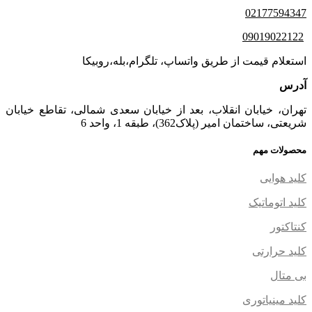
02177594347
09019022122
استعلام قیمت از طریق واتساپ، تلگرام،بله،روبیکا
آدرس
تهران، خیابان انقلاب، بعد از خیابان سعدی شمالی، تقاطع خیابان
شریعتی، ساختمان امیر (پلاک362)، طبقه 1، واحد 6
محصولات مهم
کلید هوایی
کلید اتوماتیک
کنتاکتور
کلید حرارتی
بی متال
کلید مینیاتوری