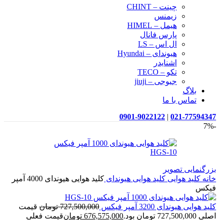
چینت – CHINT
زیمنس
هیمل – HIMEL
پارس فانال
ال اس – LS
هیوندای – Hyundai
اشنایدر
تکو – TECO
جیوجی – jiuji
بلاگ
تماس با ما
0901-9022122
|
021-77594347
-7%
بزرگنمایی تصویر
خانه
کلید هوایی
کلید هوایی هیوندای
کلید هوایی هیوندای 4000 آمپر
فیکس
کلید هوایی هیوندای 3200 آمپر فیکس
727,500,000
تومان
قیمت
اصلی 727,500,000 تومان بود.
676,575,000
تومان
قیمت فعلی