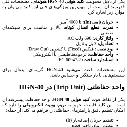
یکی از دلایل محبوبیت
کلید هوایی HGN-40 هیوندای
، مشخصات فنی
قدرتمند آن است. از مهم‌ترین ویژگی‌های فنی این کلید می‌توان به
موارد زیر اشاره کرد:
جریان نامی (In):
تا 4000 آمپر
قدرت قطع اتصال کوتاه:
بالا و مناسب برای شبکه‌های
صنعتی
ولتاژ کاری:
690 ولت AC
تعداد پل:
3 پل و 4 پل
نوع نصب:
فیکس (Fixed) یا کشویی (Draw Out)
واحد حفاظت:
ترمومغناطیسی یا الکترونیکی
استاندارد ساخت:
IEC 60947-2
این مشخصات باعث می‌شود HGN-40 گزینه‌ای ایده‌آل برای
سیستم‌هایی با بار سنگین و حساس باشد.
واحد حفاظتی (Trip Unit) در HGN-40
یکی از نقاط قوت
کلید هوایی HGN-40
، واحد حفاظت پیشرفته آن
است. این کلید قابلیت تجهیز به
تریپ یونیت الکترونیکی ر
ا دارد که
امکان تنظیم دقیق پارامترهای حفاظتی را فراهم می‌کند؛ از جمله:
تنظیم جریان اضافه‌بار (Ir)
تنظیم زمان تأخیر قطع