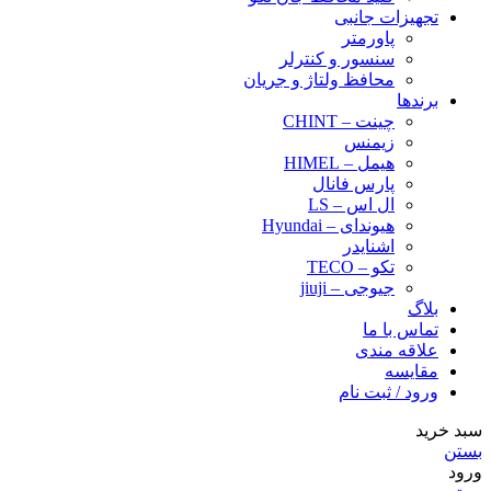
تجهیزات جانبی
پاورمتر
سنسور و کنترلر
محافظ ولتاژ و‌ جریان
برندها
چینت – CHINT
زیمنس
هیمل – HIMEL
پارس فانال
ال اس – LS
هیوندای – Hyundai
اشنایدر
تکو – TECO
جیوجی – jiuji
بلاگ
تماس با ما
علاقه مندی
مقایسه
ورود / ثبت نام
سبد خرید
بستن
ورود