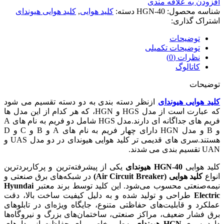
افزودن به علاقه مندی
شناسه محصول:
HGN-40
دسته:
کلید هوایی
,
کلید هوایی هیوندای
اشتراک گذاری:
توضیحات
توضیحات تکمیلی
نظرات (0)
کاتالوگ
توضیحات
کلید هوایی هیوندای
ازنظر دسته بندی به دو دسته تقسیم می شود
که عبارت است از مدل HGS و HGN، که هر کدام از این مدل ها
فریم های جداگانه ای دارند.مدل HGS شامل دو فریم به نام های A
و B و مدل HGN دارای چهار فریم به نام های A و B و C و D
هستند.سری های قدیمی تر کلید هوایی هیوندای در دو مدل UAS و
UAN تقسیم بندی می شدند.
کلید هوایی
HGN-40 هیوندای
یکی از پیشرفته‌ترین و پرکاربردترین
انواع
کلید هوایی (Air Circuit Breaker)
در شبکه‌های برق صنعتی و
نیمه‌صنعتی محسوب می‌شود. این کلید توسط برند معتبر
Hyundai
Electric
طراحی و تولید شده و به دلیل کیفیت ساخت بالا، دقت
عملکرد و قابلیت‌های حفاظتی متنوع، جایگاه ویژه‌ای در تابلوهای
برق فشار ضعیف، مراکز صنعتی، ساختمان‌های بزرگ و نیروگاه‌ها
دارد. سری
HGN هیوندای
به‌طور خاص برای حفاظت از مدارهای