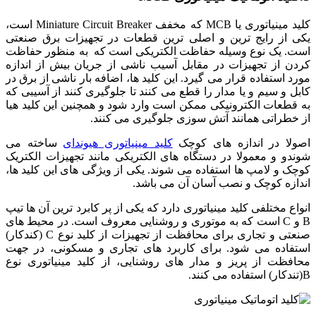
کلید مینیاتوری یا MCB که مخفف Miniature Circuit Breaker است،
یکی از رایج ترین و اصلی ترین قطعات در تجهیزات برق صنعتی
است. یک نوع وسیله حفاظت الکتریکی است که به منظور حفاظت
کردن از تجهیزات در مقابل آسیب ناشی از جریان بیش از اندازه
مورد استفاده قرار می گیرد. این کلید ها، اضافه بار ناشی از برق در
کابل و سیم و یا مدار را قطع می کنند تا جلوگیری کنند از آسیبی که
به قطعات الکترونیکی ممکن است وارد شود و همچنین این کلید هیا
از خطراتی همانند آتش سوزی جلوگیری می کنند.
اصولا در اندازه های کوچک
کلید مینیاتوری هیوندای
ساخته می
شوندو و معمولا در دستگاه های الکتریکی مانند تجهیزات الکتریک
کوچک و لامپ ها استفاده می شوند. یکی از ویژگی های این کلید ها،
اندازه کوچک و نصب آسان آن می باشد.
انواع مختلفی کلید مینیاتوری دارد که یکی از پر کابرد ترین آن ها تیپ
B و C است که به موتوری و روشنایی معروف است. در محیط های
صنعتی و تجاری برای محافظت از تجهیزات از کلید نوع C (کندکار)
استفاده می شود. برای کاربرد های تجاری و مسکونی، در جهت
محافظت از پریز و مدار های روشنایی، از کلید مینیاتوری نوع
B(تندکار) استفاده می کنند.