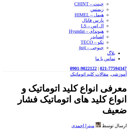
چینت – CHINT
زیمنس
هیمل – HIMEL
پارس فانال
ال اس – LS
هیوندای – Hyundai
اشنایدر
تکو – TECO
جیوجی – jiuji
بلاگ
تماس با ما
0901-9022122
|
021-77594347
آموزشی
,
مقالات کلید اتوماتیک
معرفی انواع کلید اتوماتیک و
انواع کلید های اتوماتیک فشار
ضعیف
ارسال توسط
میترا احمدی