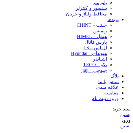
پاورمتر
سنسور و کنترلر
محافظ ولتاژ و‌ جریان
برندها
چینت – CHINT
زیمنس
هیمل – HIMEL
پارس فانال
ال اس – LS
هیوندای – Hyundai
اشنایدر
تکو – TECO
جیوجی – jiuji
بلاگ
تماس با ما
علاقه مندی
مقایسه
ورود / ثبت نام
سبد خرید
بستن
ورود
بستن