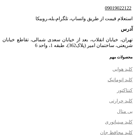
09019022122
استعلام قیمت از طریق واتساپ، تلگرام،بله،روبیکا
آدرس
تهران، خیابان انقلاب، بعد از خیابان سعدی شمالی، تقاطع خیابان
شریعتی، ساختمان امیر (پلاک362)، طبقه 1، واحد 6
محصولات مهم
کلید هوایی
کلید اتوماتیک
کنتاکتور
کلید حرارتی
بی متال
کلید مینیاتوری
کلید محافظ جان