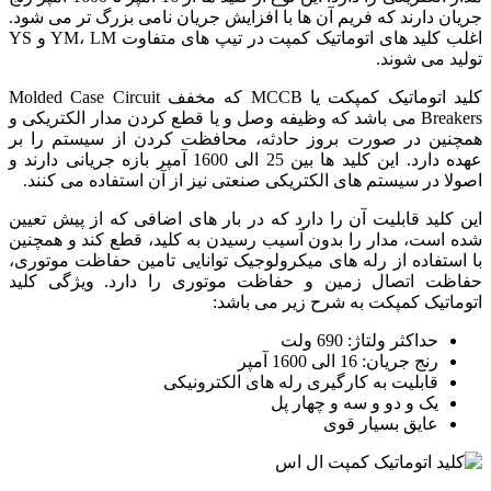
جریان دارند که فریم آن ها با افزایش جریان نامی بزرگ تر می شود.
اغلب کلید های اتوماتیک کمپت در تیپ های متفاوت YM، LM و YS
تولید می شوند.
کلید اتوماتیک کمپکت یا MCCB که مخفف Molded Case Circuit
Breakers می باشد که وظیفه وصل و یا قطع کردن مدار الکتریکی و
همچنین در صورت بروز حادثه، محافظت کردن از سیستم را بر
عهده دارد. این کلید ها بین 25 الی 1600 آمپر بازه جریانی دارند و
اصولا در سیستم های الکتریکی صنعتی نیز از آن استفاده می کنند.
این کلید قابلیت آن را دارد که در بار های اضافی که از پیش تعیین
شده است، مدار را بدون آسیب رسیدن به کلید، قطع کند و همچنین
با استفاده از رله های میکرولوجیک توانایی تامین حفاظت موتوری،
حفاظت اتصال زمین و حفاظت موتوری را دارد. ویژگی کلید
اتوماتیک کمپکت به شرح زیر می باشد:
حداکثر ولتاژ: 690 ولت
رنج جریان: 16 الی 1600 آمپر
قابلیت به‌ کارگیری رله های الکترونیکی
یک و دو و سه و چهار پل
عایق بسیار قوی