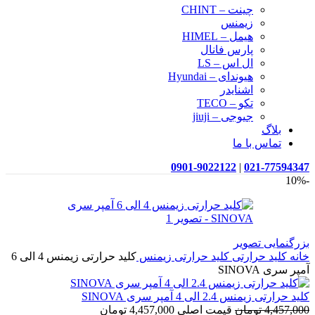
چینت – CHINT
زیمنس
هیمل – HIMEL
پارس فانال
ال اس – LS
هیوندای – Hyundai
اشنایدر
تکو – TECO
جیوجی – jiuji
بلاگ
تماس با ما
0901-9022122
|
021-77594347
-10%
بزرگنمایی تصویر
خانه
کلید حرارتی
کلید حرارتی زیمنس
کلید حرارتی زیمنس 4 الی 6
آمپر سری SINOVA
کلید حرارتی زیمنس 2.4 الی 4 آمپر سری SINOVA
4,457,000
تومان
قیمت اصلی 4,457,000 تومان