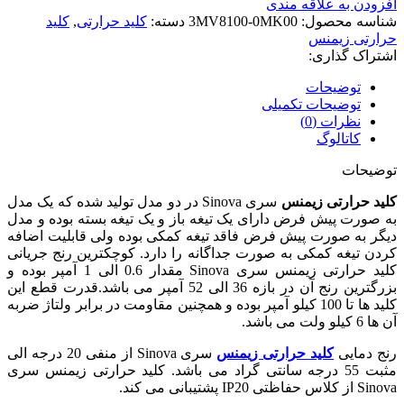
افزودن به علاقه مندی
شناسه محصول:
3MV8100-0MK00
دسته:
کلید حرارتی
,
کلید
حرارتی زیمنس
اشتراک گذاری:
توضیحات
توضیحات تکمیلی
نظرات (0)
کاتالوگ
توضیحات
کلید حرارتی
زیمنس
سری Sinova در دو مدل تولید شده که یک مدل
به صورت پیش فرض دارای یک تیغه باز و یک تیغه بسته بوده و مدل
دیگر به صورت پیش فرض فاقد تیغه کمکی بوده ولی قابلیت اضافه
کردن تیغه کمکی به صورت جداگانه را دارد. کوچکترین رنج جریانی
کلید حرارتی زیمنس سری Sinova مقدار 0.6 الی 1 آمپر بوده و
بزرگترین رنج آن در بازه 36 الی 52 آمپر می باشد.قدرت قطع این
کلید ها تا 100 کیلو آمپر بوده و همچنین مقاومت در برابر ولتاژ ضربه
آن ها 6 کیلو ولت می باشد.
رنج دمایی
کلید حرارتی زیمنس
سری Sinova از منفی 20 درجه الی
مثبت 55 درجه سانتی گراد می باشد. کلید حرارتی زیمنس سری
Sinova از کلاس حفاظتی IP20 پشتیبانی می کند.