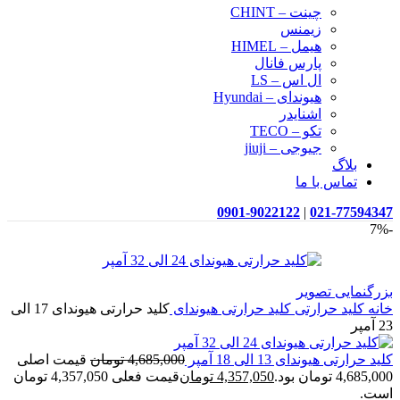
چینت – CHINT
زیمنس
هیمل – HIMEL
پارس فانال
ال اس – LS
هیوندای – Hyundai
اشنایدر
تکو – TECO
جیوجی – jiuji
بلاگ
تماس با ما
0901-9022122
|
021-77594347
-7%
بزرگنمایی تصویر
خانه
کلید حرارتی
کلید حرارتی هیوندای
کلید حرارتی هیوندای 17 الی
23 آمپر
کلید حرارتی هیوندای 13 الی 18 آمپر
4,685,000
تومان
قیمت اصلی
4,685,000 تومان بود.
4,357,050
تومان
قیمت فعلی 4,357,050 تومان
است.