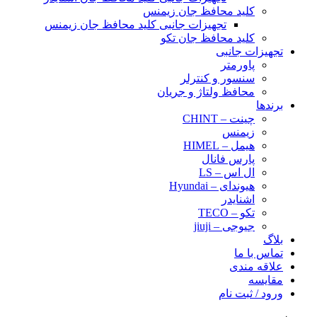
کلید محافظ جان زیمنس
تجهیزات جانبی کلید محافظ جان زیمنس
کلید محافظ جان تکو
تجهیزات جانبی
پاورمتر
سنسور و کنترلر
محافظ ولتاژ و‌ جریان
برندها
چینت – CHINT
زیمنس
هیمل – HIMEL
پارس فانال
ال اس – LS
هیوندای – Hyundai
اشنایدر
تکو – TECO
جیوجی – jiuji
بلاگ
تماس با ما
علاقه مندی
مقایسه
ورود / ثبت نام