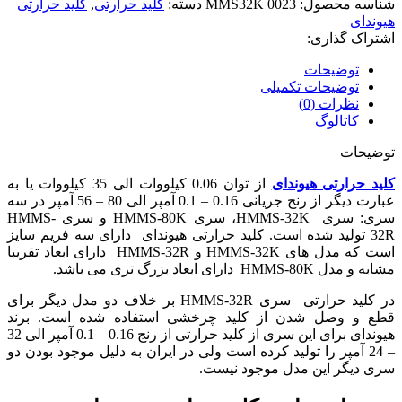
شناسه محصول:
MMS32K 0023
دسته:
کلید حرارتی
,
کلید حرارتی
هیوندای
اشتراک گذاری:
توضیحات
توضیحات تکمیلی
نظرات (0)
کاتالوگ
توضیحات
کلید حرارتی هیوندای
از توان 0.06 کیلووات الی 35 کیلووات یا به
عبارت دیگر از رنج جریانی 0.16 – 0.1 آمپر الی 80 – 56 آمپر در سه
سری: سری HMMS-32K، سری HMMS-80K و سری HMMS-
32R تولید شده است. کلید حرارتی هیوندای دارای سه فریم سایز
است که مدل های HMMS-32K و HMMS-32R دارای ابعاد تقریبا
مشابه و مدل HMMS-80K دارای ابعاد بزرگ تری می باشد.
در کلید حرارتی سری HMMS-32R بر خلاف دو مدل دیگر برای
قطع و وصل شدن از کلید چرخشی استفاده شده است. برند
هیوندای برای این سری از کلید حرارتی از رنج 0.16 – 0.1 آمپر الی 32
– 24 آمپر را تولید کرده است ولی در ایران به دلیل موجود بودن دو
سری دیگر این مدل موجود نیست.