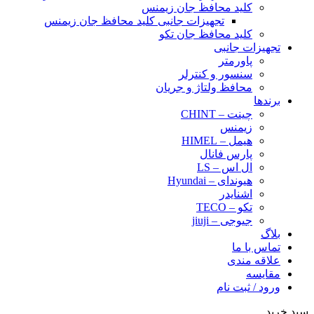
کلید محافظ جان زیمنس
تجهیزات جانبی کلید محافظ جان زیمنس
کلید محافظ جان تکو
تجهیزات جانبی
پاورمتر
سنسور و کنترلر
محافظ ولتاژ و‌ جریان
برندها
چینت – CHINT
زیمنس
هیمل – HIMEL
پارس فانال
ال اس – LS
هیوندای – Hyundai
اشنایدر
تکو – TECO
جیوجی – jiuji
بلاگ
تماس با ما
علاقه مندی
مقایسه
ورود / ثبت نام
سبد خرید