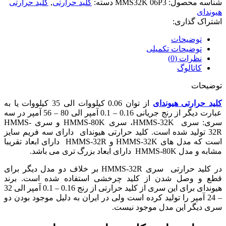
شناسه محصول:
MMS32K 06P3
دسته:
کلید حرارتی
,
کلید حرارتی
هیوندای
اشتراک گذاری:
توضیحات
توضیحات تکمیلی
نظرات (0)
کاتالوگ
توضیحات
کلید حرارتی هیوندای
از توان 0.06 کیلووات الی 35 کیلووات یا به
عبارت دیگر از رنج جریانی 0.16 – 0.1 آمپر الی 80 – 56 آمپر در سه
سری: سری HMMS-32K، سری HMMS-80K و سری HMMS-
32R تولید شده است. کلید حرارتی هیوندای دارای سه فریم سایز
است که مدل های HMMS-32K و HMMS-32R دارای ابعاد تقریبا
مشابه و مدل HMMS-80K دارای ابعاد بزرگ تری می باشد.
در کلید حرارتی سری HMMS-32R بر خلاف دو مدل دیگر برای
قطع و وصل شدن از کلید چرخشی استفاده شده است. برند
هیوندای برای این سری از کلید حرارتی از رنج 0.16 – 0.1 آمپر الی 32
– 24 آمپر را تولید کرده است ولی در ایران به دلیل موجود بودن دو
سری دیگر این مدل موجود نیست.