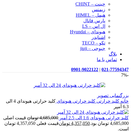
چینت – CHINT
زیمنس
هیمل – HIMEL
پارس فانال
ال اس – LS
هیوندای – Hyundai
اشنایدر
تکو – TECO
جیوجی – jiuji
بلاگ
تماس با ما
0901-9022122
|
021-77594347
-7%
بزرگنمایی تصویر
خانه
کلید حرارتی
کلید حرارتی هیوندای
کلید حرارتی هیوندای 4 الی
6.3 آمپر
کلید حرارتی هیوندای 1.6 الی 2.5 آمپر
4,685,000
تومان
قیمت اصلی
4,685,000 تومان بود.
4,357,050
تومان
قیمت فعلی 4,357,050 تومان
است.