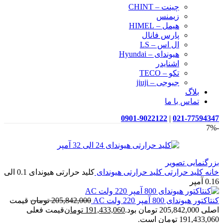
چینت – CHINT
زیمنس
هیمل – HIMEL
پارس فانال
ال اس – LS
هیوندای – Hyundai
اشنایدر
تکو – TECO
جیوجی – jiuji
بلاگ
تماس با ما
0901-9022122
|
021-77594347
-7%
بزرگنمایی تصویر
خانه
کلید حرارتی
کلید حرارتی هیوندای
کلید حرارتی هیوندای 0.1 الی
0.16 آمپر
کنتاکتور هیوندای 800 آمپر 220 ولت AC
205,842,000
تومان
قیمت
اصلی 205,842,000 تومان بود.
191,433,060
تومان
قیمت فعلی
191,433,060 تومان است.