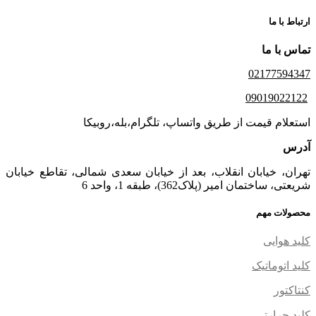
ارتباط با ما
تماس با ما
02177594347
09019022122
استعلام قیمت از طریق واتساپ، تلگرام،بله،روبیکا
آدرس
تهران، خیابان انقلاب، بعد از خیابان سعدی شمالی، تقاطع خیابان
شریعتی، ساختمان امیر (پلاک362)، طبقه 1، واحد 6
محصولات مهم
کلید هوایی
کلید اتوماتیک
کنتاکتور
کلید حرارتی