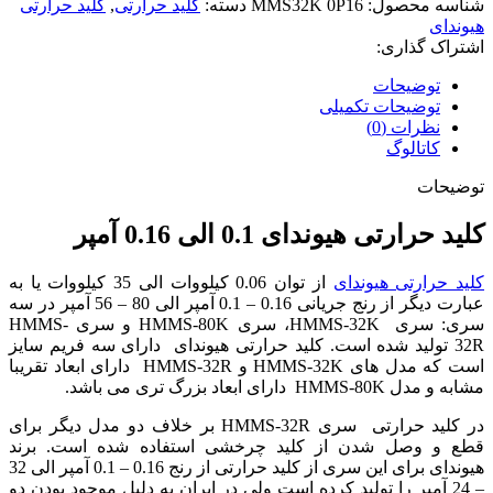
شناسه محصول:
MMS32K 0P16
دسته:
کلید حرارتی
,
کلید حرارتی
هیوندای
اشتراک گذاری:
توضیحات
توضیحات تکمیلی
نظرات (0)
کاتالوگ
توضیحات
کلید حرارتی هیوندای 0.1 الی 0.16 آمپر
کلید حرارتی هیوندای
از توان 0.06 کیلووات الی 35 کیلووات یا به
عبارت دیگر از رنج جریانی 0.16 – 0.1 آمپر الی 80 – 56 آمپر در سه
سری: سری HMMS-32K، سری HMMS-80K و سری HMMS-
32R تولید شده است. کلید حرارتی هیوندای دارای سه فریم سایز
است که مدل های HMMS-32K و HMMS-32R دارای ابعاد تقریبا
مشابه و مدل HMMS-80K دارای ابعاد بزرگ تری می باشد.
در کلید حرارتی سری HMMS-32R بر خلاف دو مدل دیگر برای
قطع و وصل شدن از کلید چرخشی استفاده شده است. برند
هیوندای برای این سری از کلید حرارتی از رنج 0.16 – 0.1 آمپر الی 32
– 24 آمپر را تولید کرده است ولی در ایران به دلیل موجود بودن دو