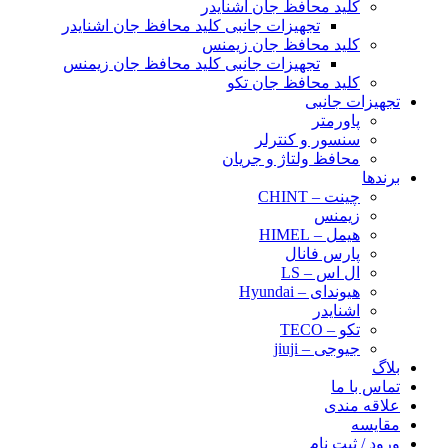
کلید محافظ جان اشنایدر
تجهیزات جانبی کلید محافظ جان اشنایدر
کلید محافظ جان زیمنس
تجهیزات جانبی کلید محافظ جان زیمنس
کلید محافظ جان تکو
تجهیزات جانبی
پاورمتر
سنسور و کنترلر
محافظ ولتاژ و‌ جریان
برندها
چینت – CHINT
زیمنس
هیمل – HIMEL
پارس فانال
ال اس – LS
هیوندای – Hyundai
اشنایدر
تکو – TECO
جیوجی – jiuji
بلاگ
تماس با ما
علاقه مندی
مقایسه
ورود / ثبت نام