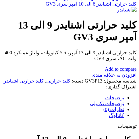
کلید حرارتی اشنایدر 6 الی 10 آمپر سری GV3
کلید حرارتی اشنایدر 9 الی 13
آمپر سری GV3
کلید حرارتی اشنایدر 9 الی 13 آمپر، 5.5 کیلووات، ولتاژ عملکرد 400
ولت AC، سری GV3
Add to compare
افزودن به علاقه مندی
شناسه محصول:
GV3P13
دسته:
کلید حرارتی
,
کلید حرارتی اشنایدر
اشتراک گذاری:
توضیحات
توضیحات تکمیلی
نظرات (0)
کاتالوگ
توضیحات