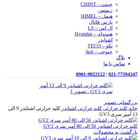
چینت – CHINT
زیمنس
هیمل – HIMEL
پارس فانال
ال اس – LS
هیوندای – Hyundai
اشنایدر
تکو – TECO
جیوجی – jiuji
بلاگ
تماس با ما
0901-9022122
|
021-77594347
بزرگنمایی تصویر
خانه
کلید حرارتی
کلید حرارتی اشنایدر
کلید حرارتی اشنایدر 9 الی
13 آمپر سری GV3
کلید حرارتی اشنایدر 56 الی 80 آمپر سری GV2
بازگشت به محصولات