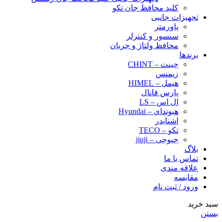
کلید محافظ جان تکو
تجهیزات جانبی
پاورمتر
سنسور و کنترلر
محافظ ولتاژ و‌ جریان
برندها
چینت – CHINT
زیمنس
هیمل – HIMEL
پارس فانال
ال اس – LS
هیوندای – Hyundai
اشنایدر
تکو – TECO
جیوجی – jiuji
بلاگ
تماس با ما
علاقه مندی
مقایسه
ورود / ثبت نام
سبد خرید
بستن