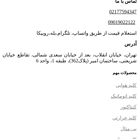
تماس با ما
02177594347
09019022122
استعلام قیمت از طریق واتساپ، تلگرام،بله،روبیکا
آدرس
تهران، خیابان انقلاب، بعد از خیابان سعدی شمالی، تقاطع خیابان
شریعتی، ساختمان امیر (پلاک362)، طبقه 1، واحد 6
محصولات مهم
کلید هوایی
کلید اتوماتیک
کنتاکتور
کلید حرارتی
بی متال