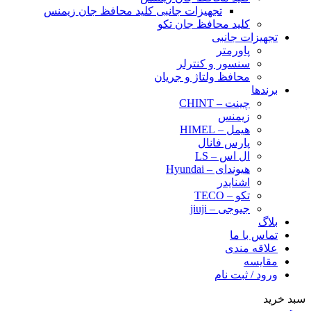
تجهیزات جانبی کلید محافظ جان زیمنس
کلید محافظ جان تکو
تجهیزات جانبی
پاورمتر
سنسور و کنترلر
محافظ ولتاژ و‌ جریان
برندها
چینت – CHINT
زیمنس
هیمل – HIMEL
پارس فانال
ال اس – LS
هیوندای – Hyundai
اشنایدر
تکو – TECO
جیوجی – jiuji
بلاگ
تماس با ما
علاقه مندی
مقایسه
ورود / ثبت نام
سبد خرید