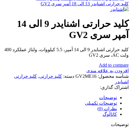
کلید حرارتی اشنایدر 13 الی 18 آمپر سری GV2
کلید حرارتی اشنایدر 9 الی 14
آمپر سری GV2
کلید حرارتی اشنایدر 9 الی 14 آمپر، 5.5 کیلووات، ولتاژ عملکرد 400
ولت AC، سری GV2
Add to compare
افزودن به علاقه مندی
شناسه محصول:
GV2ME16
دسته:
کلید حرارتی
,
کلید حرارتی
اشنایدر
اشتراک گذاری:
توضیحات
توضیحات تکمیلی
نظرات (0)
کاتالوگ
توضیحات