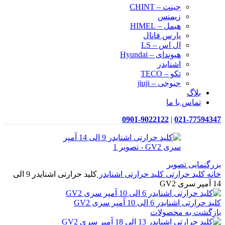
چینت – CHINT
زیمنس
هیمل – HIMEL
پارس فانال
ال اس – LS
هیوندای – Hyundai
اشنایدر
تکو – TECO
جیوجی – jiuji
بلاگ
تماس با ما
0901-9022122
|
021-77594347
بزرگنمایی تصویر
خانه
کلید حرارتی
کلید حرارتی اشنایدر
کلید حرارتی اشنایدر 9 الی
14 آمپر سری GV2
کلید حرارتی اشنایدر 6 الی 10 آمپر سری GV2
بازگشت به محصولات