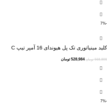
-7%
کلید مینیاتوری تک پل هیوندای 16 آمپر تیپ C
528,984
تومان
568,800
تومان
-7%