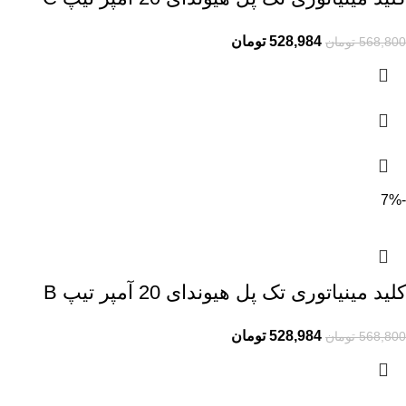
528,984
تومان
568,800
تومان
-7%
کلید مینیاتوری تک پل هیوندای 20 آمپر تیپ B
528,984
تومان
568,800
تومان