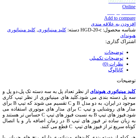
09019022122
Online
استعلام قیمت
Add to compare
افزودن به علاقه مندی
شناسه محصول:
HGD-20-c
دسته:
کلید مینیاتوری
,
کلید مینیاتوری
هیوندای
اشتراک گذاری:
توضیحات
توضیحات تکمیلی
نظرات (0)
کاتالوگ
توضیحات
کلید مینیاتوری هیوندای
از نظر تعداد پل به سه دسته تک پل،دو پل و
سه پل دسته بندی می شود.کلید های مینیاتوری از نظر تیپ کاری
موجود در ایران، به دو مدل B و C تقسیم می شوند که تیپ B برای
مدار های روشنایی و تیپ C برای مدار های موتوری استفاده می
شود.فیوز های تیپ B به نسبت فیوز های تیپ C حساس تر هستند و
به زبان ساده تر فیوز های تیپ B در زمان اضافه بار و یا اتصال
کوتاه سریع تر از فیوز های تیپ C قطع می کنند.
هر کدام از دسته بندی کلیدهای مینیاتوری دارای رنج های جریانی با