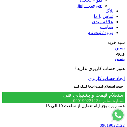
تکو – TECO
جیوجی – jiuji
بلاگ
تماس با ما
علاقه مندی
مقایسه
ورود / ثبت نام
سبد خرید
بستن
ورود
بستن
هنوز حساب کاربری ندارید؟
ایجاد حساب کاربری
جهت استعلام قیمت اینجا کلیک کنید
استعلام قیمت و پشتیبانی فنی
شماره تماس : 09019022122
همه روزه بجز ایام تعطیل از ساعت 10 الی 18
09019022122