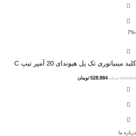
-7%
کلید مینیاتوری تک پل هیوندای 20 آمپر تیپ C
528,984
تومان
568,800
تومان
درباره ما