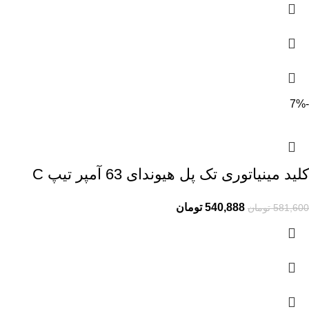
-7%
کلید مینیاتوری تک پل هیوندای 63 آمپر تیپ C
540,888
تومان
581,600
تومان