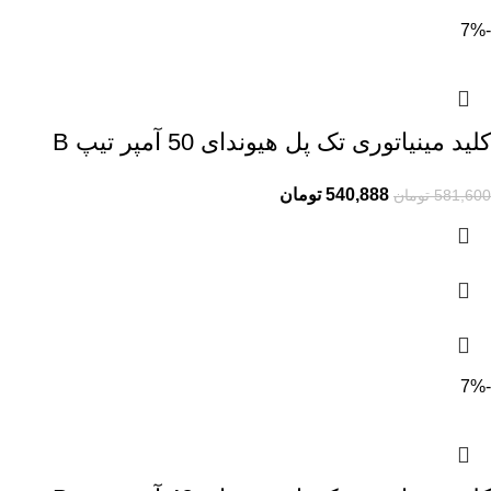
-7%
کلید مینیاتوری تک پل هیوندای 50 آمپر تیپ B
540,888
تومان
581,600
تومان
-7%