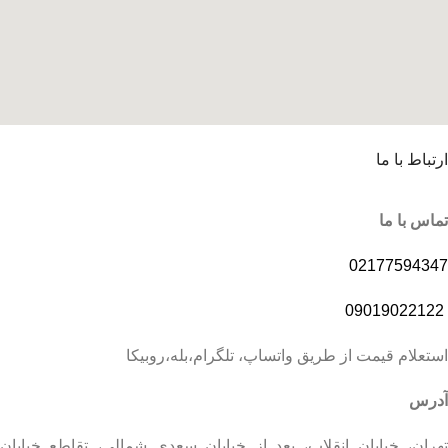
ارتباط با ما
تماس با ما
02177594347
09019022122
استعلام قیمت از طریق واتساپ، تلگرام،بله،روبیکا
آدرس
تهران، خیابان انقلاب، بعد از خیابان سعدی شمالی، تقاطع خیابان