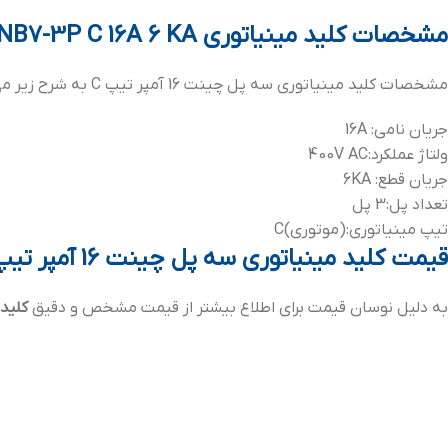
مشخصات
کلید مینیاتوری NB7-3P C 16A 6 KA
مشخصات کلید مینیاتوری سه پل چینت 16 آمپر تیپ C به شرح زیر می باشد:
جریان نامی: 16A
ولتاژ عملکرد:400V AC
جریان قطع: 6KA
تعداد پل:3 پل
تیپ مینیاتوری:(موتوری)C
قیمت کلید مینیاتوری سه پل چینت 16 آمپر
تیپ 
به دلیل نوسان قیمت برای اطلاع بیشتر از قیمت مشخص و دقیق
کلید مین