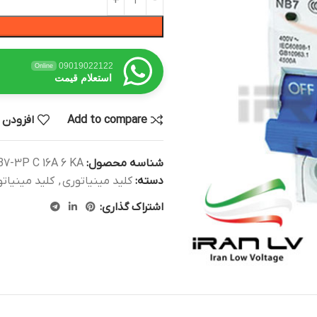
09019022122
Online
استعلام قیمت
Add to compare
افزودن 
شناسه محصول:
7-3P C 16A 6 KA
دسته:
کلید مینیاتوری
,
کلید مینیات
اشتراک گذاری: