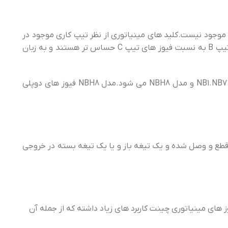
 موجود نیست.کلید های مینیاتوری از نظر تیپ کاری موجود در
ایران، به دو مدل B و C تقسیم می شوند که تیپ B برای مدار های روشنایی و تیپ C برای مدار های موتوری استفاده می شود.فیوز های تیپ B به نسبت فیوز های تیپ C حساس تر هستند و به زبان
فیوز مینیاتوری چینت در نه دسته بسته منحصربه فرد تولید می شوند که شامل مدل های NB1.NB7.eB.NXB-63.NXB63H.DZ158.NXB-125.NH4 و مدل NBH8 می شود.مدل NBH8 فیوز های دوپلی
 قطع و وصل شده و یک تیغه باز و یا یک تیغه بسته در خروجی
صب تیغه کمکی را نیز دارند.فیوز های مینیاتوری چینت کاربرد های زیاد داشته که از جمله آن