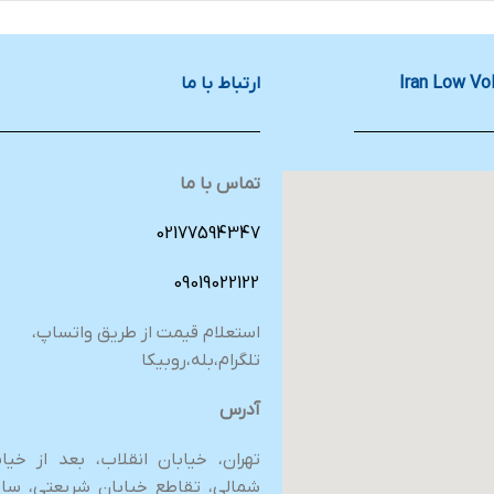
ارتباط با ما
تماس با ما
02177594347
09019022122
استعلام قیمت از طریق واتساپ،
تلگرام،بله،روبیکا
آدرس
تهران، خیابان انقلاب، بعد از خی
شمالی، تقاطع خیابان شریعتی، ساخ