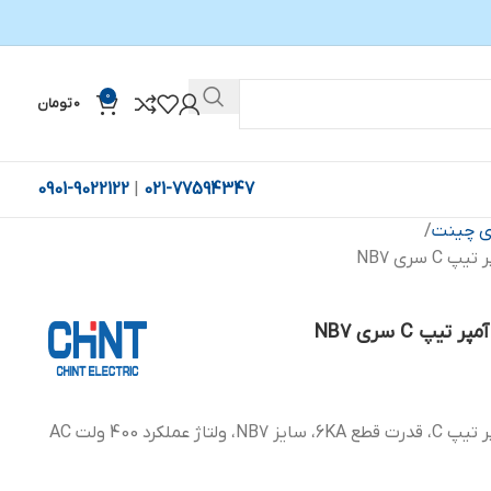
0
0
تومان
0901-9022122
|
021-77594347
ری چینت