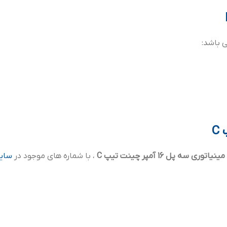
C
یاتوری سه پل 16 آمپر چینت تیپ C
، با شماره های موجود در
سایت  lv