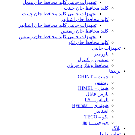
تجهیزات جانبی کلید محافظ جان هیمل
کلید محافظ جان چینت
تجهیزات جانبی کلید محافظ جان چینت
کلید محافظ جان اشنایدر
تجهیزات جانبی کلید محافظ جان اشنایدر
کلید محافظ جان زیمنس
تجهیزات جانبی کلید محافظ جان زیمنس
کلید محافظ جان تکو
تجهیزات جانبی
پاورمتر
سنسور و کنترلر
محافظ ولتاژ و‌ جریان
برندها
چینت – CHINT
زیمنس
هیمل – HIMEL
پارس فانال
ال اس – LS
هیوندای – Hyundai
اشنایدر
تکو – TECO
جیوجی – jiuji
بلاگ
تماس با ما