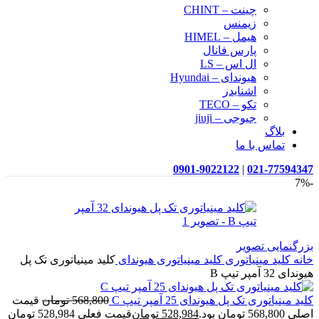
چینت – CHINT
زیمنس
هیمل – HIMEL
پارس فانال
ال اس – LS
هیوندای – Hyundai
اشنایدر
تکو – TECO
جیوجی – jiuji
بلاگ
تماس با ما
0901-9022122
|
021-77594347
-7%
بزرگنمایی تصویر
خانه
کلید مینیاتوری
کلید مینیاتوری هیوندای
کلید مینیاتوری تک پل
هیوندای 32 آمپر تیپ B
کلید مینیاتوری تک پل هیوندای 25 آمپر تیپ C
568,800
تومان
قیمت
اصلی 568,800 تومان بود.
528,984
تومان
قیمت فعلی 528,984 تومان