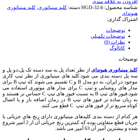
افزودن به علاقه مندی
شناسه محصول:
HGD-32-b
دسته:
کلید مینیاتوری
,
کلید مینیاتوری
هیوندای
اشتراک گذاری:
توضیحات
توضیحات تکمیلی
نظرات (0)
کاتالوگ
توضیحات
کلید مینیاتوری هیوندای
از نظر تعداد پل به سه دسته تک پل،دو پل و
سه پل دسته بندی می شود.کلید های مینیاتوری از نظر تیپ کاری
موجود در ایران، به دو مدل B و C تقسیم می شوند که تیپ B برای
مدار های روشنایی و تیپ C برای مدار های موتوری استفاده می
شود.فیوز های تیپ B به نسبت فیوز های تیپ C حساس تر هستند و
به زبان ساده تر فیوز های تیپ B در زمان اضافه بار و یا اتصال
کوتاه سریع تر از فیوز های تیپ C قطع می کنند.
هر کدام از دسته بندی کلیدهای مینیاتوری دارای رنج های جریانی با
جریان قطع متفاوتی بوده که کمترین رنج جریانی آن از 2 آمپر شروع
شده و بیشترین آمپر آن 63 آمپر می باشد.