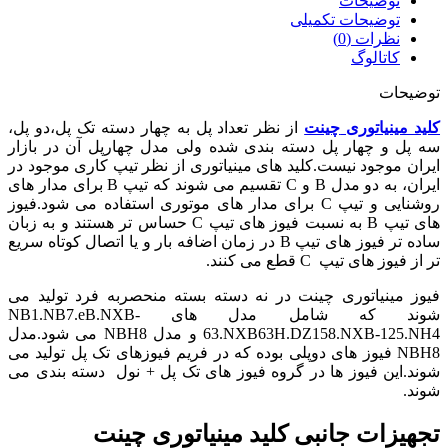
توضیحات
سریNB1-
توضیحات تکمیلی
63
نظرات (0)
عدد
کاتالوگ
توضیحات
کلید مینیاتوری
چینت
از نظر تعداد پل به چهار دسته تک پل،دو پل،
سه پل و چهار پل دسته بندی شده ولی مدل چهارپل آن در بازار
ایران موجود نیست.کلید های مینیاتوری از نظر تیپ کاری موجود در
ایران، به دو مدل B و C تقسیم می شوند که تیپ B برای مدار های
روشنایی و تیپ C برای مدار های موتوری استفاده می شود.فیوز
های تیپ B به نسبت فیوز های تیپ C حساس تر هستند و به زبان
ساده تر فیوز های تیپ B در زمان اضافه بار و یا اتصال کوتاه سریع
تر از فیوز های تیپ C قطع می کنند.
فیوز مینیاتوری چینت در نه دسته بسته منحصربه فرد تولید می
شوند که شامل مدل های NB1.NB7.eB.NXB-
63.NXB63H.DZ158.NXB-125.NH4 و مدل NBH8 می شود.مدل
NBH8 فیوز های دوپلی بوده که در فریم فیوزهای تک پل تولید می
شوند.این فیوز ها در گروه فیوز های تک پل + نول دسته بندی می
شوند.
تجهیزات جانبی کلید مینیاتوری چینت