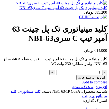
کلید مینیاتوری تک پل چینت 40 آمپر تیپ C سریNB1-63
585,200
تومان
کلید مینیاتوری تک پل چینت 63
آمپر تیپ C سریNB1-63
614,900
تومان
کلید مینیاتوری تک پل چینت 63 آمپر تیپ C، قدرت قطع 6KA، سایز
NB1-63، ولتاژ عملکرد 230 ولت AC
کلید
مینیاتوری
افزودن به سبد خرید
تک
Add to compare
پل
افزودن به علاقه مندی
چینت
شناسه محصول:
NB1-63/1P C63A
دسته:
کلید مینیاتوری
,
کلید
63
مینیاتوری چینت
آمپر
اشتراک گذاری:
تیپ
C