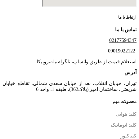
ارتباط با ما
تماس با ما
02177594347
09019022122
استعلام قیمت از طریق واتساپ، تلگرام،بله،روبیکا
آدرس
تهران، خیابان انقلاب، بعد از خیابان سعدی شمالی، تقاطع خیابان
شریعتی، ساختمان امیر (پلاک362)، طبقه 1، واحد 6
محصولات مهم
کلید هوایی
کلید اتوماتیک
کنتاکتور