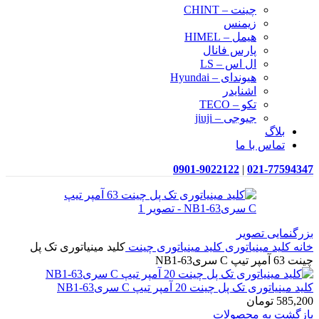
چینت – CHINT
زیمنس
هیمل – HIMEL
پارس فانال
ال اس – LS
هیوندای – Hyundai
اشنایدر
تکو – TECO
جیوجی – jiuji
بلاگ
تماس با ما
0901-9022122
|
021-77594347
بزرگنمایی تصویر
خانه
کلید مینیاتوری
کلید مینیاتوری چینت
کلید مینیاتوری تک پل
چینت 63 آمپر تیپ C سریNB1-63
کلید مینیاتوری تک پل چینت 20 آمپر تیپ C سریNB1-63
585,200
تومان
بازگشت به محصولات