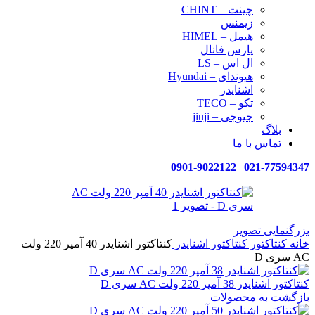
چینت – CHINT
زیمنس
هیمل – HIMEL
پارس فانال
ال اس – LS
هیوندای – Hyundai
اشنایدر
تکو – TECO
جیوجی – jiuji
بلاگ
تماس با ما
0901-9022122
|
021-77594347
بزرگنمایی تصویر
خانه
کنتاکتور
کنتاکتور اشنایدر
کنتاکتور اشنایدر 40 آمپر 220 ولت
AC سری D
کنتاکتور اشنایدر 38 آمپر 220 ولت AC سری D
بازگشت به محصولات