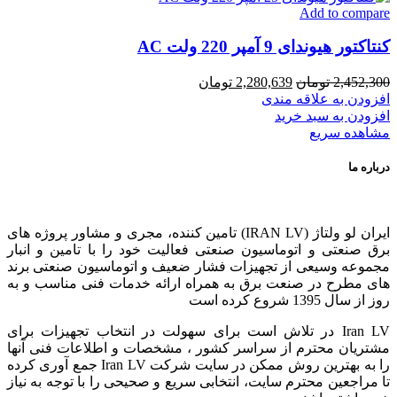
Add to compare
کنتاکتور هیوندای 9 آمپر 220 ولت AC
قیمت
قیمت
2,452,300
تومان
2,280,639
تومان
اصلی
فعلی
افزودن به علاقه مندی
2,452,300 تومان
2,280,639 تومان
افزودن به سبد خرید
بود.
است.
مشاهده سریع
درباره ما
ایران لو ولتاژ (IRAN LV) تامین کننده، مجری و مشاور پروژه های
برق صنعتی و اتوماسیون صنعتی فعالیت خود را با تامین و انبار
مجموعه وسیعی از تجهیزات فشار ضعیف و اتوماسیون صنعتی برند
های مطرح در صنعت برق به همراه ارائه خدمات فنی مناسب و به
روز از سال 1395 شروع کرده است
Iran LV در تلاش است برای سهولت در انتخاب تجهیزات برای
مشتریان محترم از سراسر کشور ، مشخصات و اطلاعات فنی آنها
را به بهترین روش ممکن در سایت شرکت Iran LV جمع آوری کرده
تا مراجعین محترم سایت، انتخابی سریع و صحیحی را با توجه به نیاز