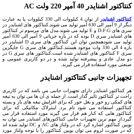
کنتاکتور اشنایدر 40 آمپر 220 ولت AC
کنتاکتور
اشنایدر
از توان 4 کیلووات الی 330 کیلووات یا به عبارت
دیگر از 9 آمپر الی 630 آمپر تولید می شوند.کنتاکتور های اشنایدر در
سری های D-F-G و E تولید می شوند.مدل های مرسوم تر کنتاکتور
های اشنایدر سری D بوده که در بازه جریانی 9 آمپر الی 630 آمپر
تولید می شودهمچنین توان این کنتاکتور های سری D اشنایدر در
بازه 4 الی 330 وات موجود هستند
.
کنتاکتور های سری G جایگزین
سری F کنتاکتور های اشنایدر شده است.کنتاکتور های سری G در
دو مدل عادی و پیشرفته تولید شده و در دو کاربری عمومی و
صنعتی مورد استفاده قرار می گیرند.
تجهیزات جانبی کنتاکتور اشنایدر
هر کنتاکتور اشنایدر دارای تجهیزات جانبی می باشد که در کاربری
راحت تر کنتاکتور تاثیر گذار است. از جمله ی آن ها می توان به تیغه
های کمکی رو خور و بغل خور که برای افزایش تیغه های باز و بسته
کنتاکتور استفاده می شود نام برد. اینترلاک مکانیکی که برای
کنتاکتور هایی که کنار هم قرار می گیرند مورد استفاده قرار می
گیرد.از مهم ترین تجهیزات جانبی کنتاکتورهای اشنایدر می توان به
بوبین کنتاکتور اشاره کرد که در ولتاژ های AC و DC تولید شده اند
که در صورت لزوم می توان بوبین کنتاکتور را با توجه ولتاژ مورد