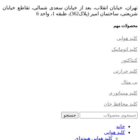
تهران، خیابان انقلاب، بعد از خیابان سعدی شمالی، تقاطع خیابان
شریعتی، ساختمان امیر (پلاک362)، طبقه 1، واحد 6
محصولات مهم
کلید هوایی
کلید اتوماتیک
کنتاکتور
کلید حرارتی
بی متال
کلید مینیاتوری
کلید محافظ جان
جستجو
خانه
کلید هوایی
کلید هوایی هیوندای