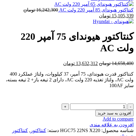
13,894,700 تومان
12,922,071 تومان
بود.
است.
کنتاکتور هیوندای 85 آمپر 220 ولت AC
16,242,300
تومان
قیمت
قیمت
15,105,339
تومان
اصلی
فعلی
16,242,300 تومان
15,105,339 تومان
بود.
است.
کنتاکتور هیوندای 75 آمپر 220
ولت AC
قیمت
قیمت
14,658,400
تومان
13,632,312
تومان
اصلی
فعلی
کنتاکتور قدرت هیوندای، 75 آمپر، 37 کیلووات، ولتاژ عملکرد 400
14,658,400 تومان
13,632,312 تومان
ولت AC، ولتاژ تغذیه 220 ولت AC، دارای 2 تیغه باز+ 2 تیغه بسته،
بود.
است.
سایز 100AF
کنتاکتور
هیوندای
افزودن به سبد خرید
75
Add to compare
آمپر
افزودن به علاقه مندی
220
شناسه محصول:
HGC75 22NS X220
دسته:
کنتاکتور
,
کنتاکتور
ولت