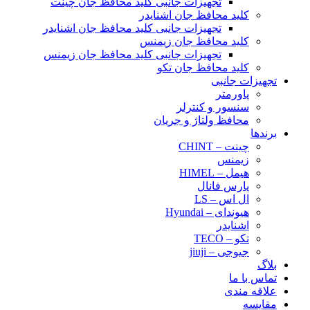
تجهیزات جانبی کلید محافظ جان چینت
کلید محافظ جان اشنایدر
تجهیزات جانبی کلید محافظ جان اشنایدر
کلید محافظ جان زیمنس
تجهیزات جانبی کلید محافظ جان زیمنس
کلید محافظ جان تکو
تجهیزات جانبی
پاورمتر
سنسور و کنترلر
محافظ ولتاژ و‌ جریان
برندها
چینت – CHINT
زیمنس
هیمل – HIMEL
پارس فانال
ال اس – LS
هیوندای – Hyundai
اشنایدر
تکو – TECO
جیوجی – jiuji
بلاگ
تماس با ما
علاقه مندی
مقایسه