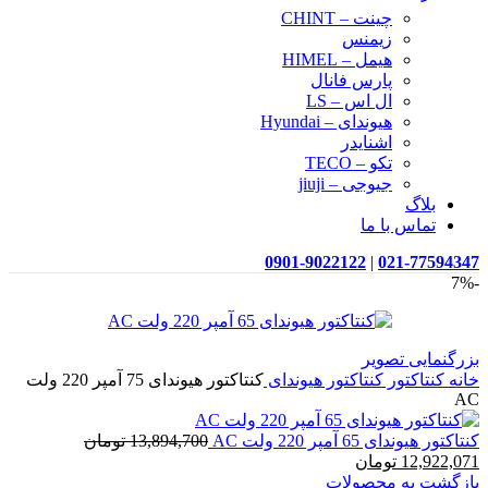
چینت – CHINT
زیمنس
هیمل – HIMEL
پارس فانال
ال اس – LS
هیوندای – Hyundai
اشنایدر
تکو – TECO
جیوجی – jiuji
بلاگ
تماس با ما
0901-9022122
|
021-77594347
-7%
بزرگنمایی تصویر
خانه
کنتاکتور
کنتاکتور هیوندای
کنتاکتور هیوندای 75 آمپر 220 ولت
AC
کنتاکتور هیوندای 65 آمپر 220 ولت AC
13,894,700
تومان
قیمت
قیمت
12,922,071
تومان
اصلی
فعلی
بازگشت به محصولات