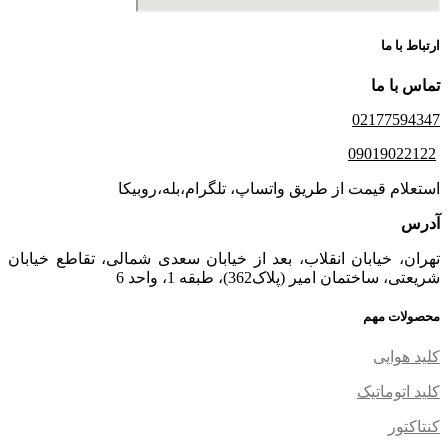
ارتباط با ما
تماس با ما
02177594347
09019022122
استعلام قیمت از طریق واتساپ، تلگرام،بله،روبیکا
آدرس
تهران، خیابان انقلاب، بعد از خیابان سعدی شمالی، تقاطع خیابان
شریعتی، ساختمان امیر (پلاک362)، طبقه 1، واحد 6
محصولات مهم
کلید هوایی
کلید اتوماتیک
کنتاکتور