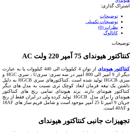
هیوندای
AC
اشتراک گذاری:
عدد
توضیحات
توضیحات تکمیلی
نظرات (0)
کاتالوگ
توضیحات
کنتاکتور هیوندای 75 آمپر 220 ولت AC
کنتاکتور هیوندای
از توان 4 کیلووات الی 440 کیلووات یا به عبارت
دیگر از 9 آمپر الی 800 آمپر در سه سری: سری
U
، سری
HGC
و
سری
HGCB
تولید شده است
.
کنتاکتورهای سری
HGCB
به دلیل
داشتن یک تیغه فرمان ابعاد کوچک تری نسبت به مدل های دیگر
کنتاکتور هیوندای دارند. برند هیوندای تمامی رنج های کنتاکتور
هیوندای را برای مدل
HGCB
تولید کرده ولی در ایران فقط از رنج
جریان 9 آمپر تا 25 آمپر موجود است و شامل فریم ساز های 18AF
و 40AF است.
تجهیزات جانبی کنتاکتور هیوندای