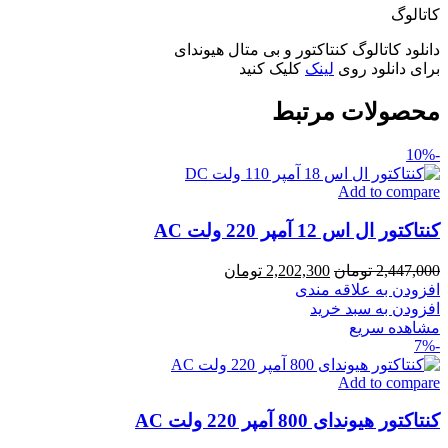
کاتالوگ
دانلود کاتالوگ کنتاکتور و بی متال هیوندای
برای دانلود روی
لینک
کلیک کنید
محصولات مرتبط
-10%
Add to compare
کنتاکتور ال اس 12 آمپر 220 ولت AC
قیمت
قیمت
2,447,000
تومان
2,202,300
تومان
اصلی
فعلی
افزودن به علاقه مندی
2,447,000 تومان
2,202,300 تومان
افزودن به سبد خرید
بود.
است.
مشاهده سریع
-7%
Add to compare
کنتاکتور هیوندای 800 آمپر 220 ولت AC