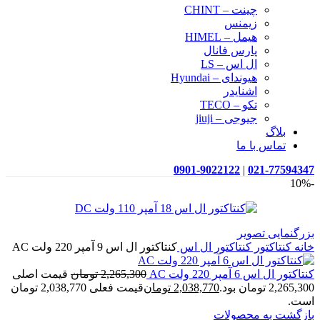
چینت – CHINT
زیمنس
هیمل – HIMEL
پارس فانال
ال اس – LS
هیوندای – Hyundai
اشنایدر
تکو – TECO
جیوجی – jiuji
بلاگ
تماس با ما
0901-9022122
|
021-77594347
-10%
بزرگنمایی تصویر
خانه
کنتاکتور
کنتاکتور ال اس
کنتاکتور ال اس 9 آمپر 220 ولت AC
کنتاکتور ال اس 6 آمپر 220 ولت AC
2,265,300
تومان
قیمت اصلی
2,265,300 تومان بود.
2,038,770
تومان
قیمت فعلی 2,038,770 تومان
است.
بازگشت به محصولات