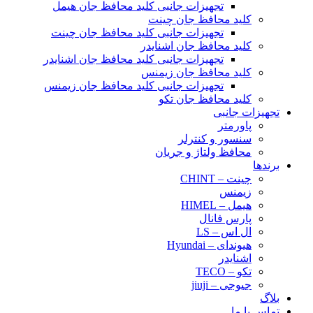
تجهیزات جانبی کلید محافظ جان هیمل
کلید محافظ جان چینت
تجهیزات جانبی کلید محافظ جان چینت
کلید محافظ جان اشنایدر
تجهیزات جانبی کلید محافظ جان اشنایدر
کلید محافظ جان زیمنس
تجهیزات جانبی کلید محافظ جان زیمنس
کلید محافظ جان تکو
تجهیزات جانبی
پاورمتر
سنسور و کنترلر
محافظ ولتاژ و‌ جریان
برندها
چینت – CHINT
زیمنس
هیمل – HIMEL
پارس فانال
ال اس – LS
هیوندای – Hyundai
اشنایدر
تکو – TECO
جیوجی – jiuji
بلاگ
تماس با ما