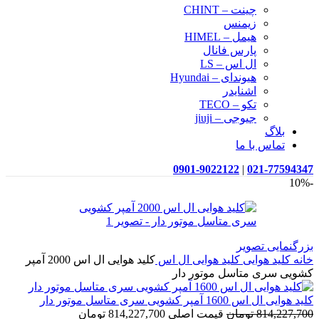
چینت – CHINT
زیمنس
هیمل – HIMEL
پارس فانال
ال اس – LS
هیوندای – Hyundai
اشنایدر
تکو – TECO
جیوجی – jiuji
بلاگ
تماس با ما
0901-9022122
|
021-77594347
-10%
بزرگنمایی تصویر
خانه
کلید هوایی
کلید هوایی ال اس
کلید هوایی ال اس 2000 آمپر
کشویی سری متاسل موتور دار
کلید هوایی ال اس 1600 آمپر کشویی سری متاسل موتور دار
814,227,700
تومان
قیمت اصلی 814,227,700 تومان