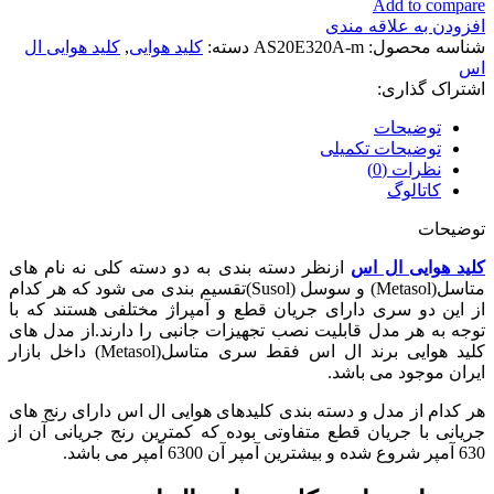
Add to compare
افزودن به علاقه مندی
شناسه محصول:
AS20E320A-m
دسته:
کلید هوایی
,
کلید هوایی ال
اس
اشتراک گذاری:
توضیحات
توضیحات تکمیلی
نظرات (0)
کاتالوگ
توضیحات
کلید هوایی ال اس
ازنظر دسته بندی به دو دسته کلی نه نام های
متاسل(Metasol) و سوسل (Susol)تقسیم بندی می شود که هر کدام
از این دو سری دارای جریان قطع و آمپراژ مختلفی هستند که با
توجه به هر مدل قابلیت نصب تجهیزات جانبی را دارند.از مدل های
کلید هوایی برند ال اس فقط سری متاسل(Metasol) داخل بازار
ایران موجود می باشد.
هر کدام از مدل و دسته بندی کلیدهای هوایی ال اس دارای رنج های
جریانی با جریان قطع متفاوتی بوده که کمترین رنج جریانی آن از
630 آمپر شروع شده و بیشترین آمپر آن 6300 آمپر می باشد.