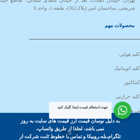
تهران، خیابان انقلاب، بعد از خیابان سعدی شمالی، تقاطع خیاب
شریعتی، ساختمان امیر (پلاک362)، طبقه 1، واحد 6
محصولات مهم
کلید هوایی
کلید اتوماتیک
کنتاکتور
کلید حرارتی
جهت استعلام قیمت اینجا کلیک کنید
بی متال
به دلیل نوسان قیمت ارز قیمت های سایت به روز
کلید مینیاتوری
نمی باشد، لطفا از طریق واتساپ،
تلگرام،بله،روبیکا و تماس با خطوط ثابت شرکت از
کلید محافظ جان