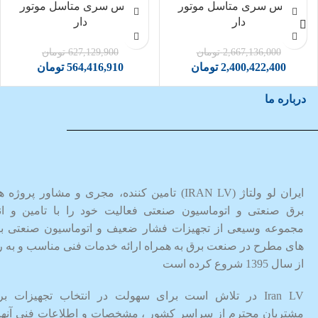
فیکس سری متاسل موتور
فیکس سری متاسل موتور
دار
دار
2,667,136,000
تومان
627,129,900
تومان
2,400,422,400
تومان
564,416,910
تومان
درباره ما
ایران لو ولتاژ (IRAN LV) تامین کننده، مجری و مشاور پروژه
برق صنعتی و اتوماسیون صنعتی فعالیت خود را با تامین و انب
مجموعه وسیعی از تجهیزات فشار ضعیف و اتوماسیون صنعتی بر
های مطرح در صنعت برق به همراه ارائه خدمات فنی مناسب و به ر
از سال 1395 شروع کرده است
Iran LV در تلاش است برای سهولت در انتخاب تجهیزات بر
مشتریان محترم از سراسر کشور ، مشخصات و اطلاعات فنی آنها 