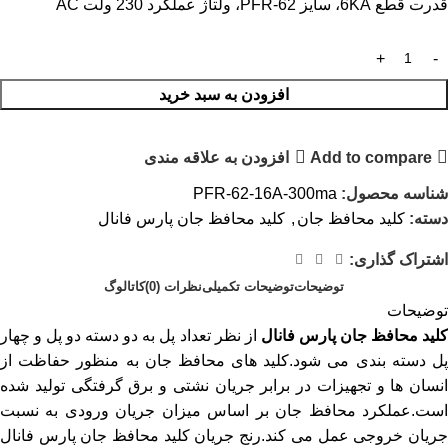
قدرت قطع 6KA، سایز PFR-62، ولتاژ عملکرد 230 ولت AC
افزودن به سبد خرید
Add to compare
افزودن به علاقه مندی
شناسه محصول:
PFR-62-16A-300ma
دسته:
کلید محافظ جان
,
کلید محافظ جان پارس فانال
اشتراک گذاری:
توضیحات
توضیحات تکمیلی
نظرات (0)
کاتالوگ
توضیحات
لید محافظ جان پارس فانال
از نظر تعداد پل به دو دسته دو پل و چهار
پل دسته بندی می شود.کلید های محافظ جان به منظور حفاظت از
انسان ها و تجهیزات در برابر جریان نشتی و برق گرفتگی تولید شده
است.عملکرد محافظ جان بر اساس میزان جریان ورودی به نسبت
جریان خروجی عمل می کند.رنج جریان کلید محافظ جان پارس فانال