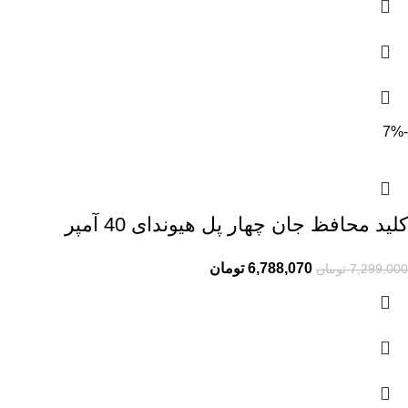
-7%
کلید محافظ جان چهار پل هیوندای 40 آمپر
6,788,070
تومان
7,299,000
تومان