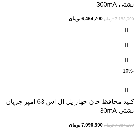
نشتی 300mA
6,464,700
تومان
7,183,000
تومان
-10%
کلید محافظ جان چهار پل ال اس 63 آمپر جریان
نشتی 30mA
7,098,390
تومان
7,887,100
تومان