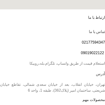
ارتباط با ما
تماس با ما
02177594347
09019022122
استعلام قیمت از طریق واتساپ، تلگرام،بله،روبیکا
آدرس
تهران، خیابان انقلاب، بعد از خیابان سعدی شمالی، تقاطع خیابان
شریعتی، ساختمان امیر (پلاک362)، طبقه 1، واحد 6
محصولات مهم