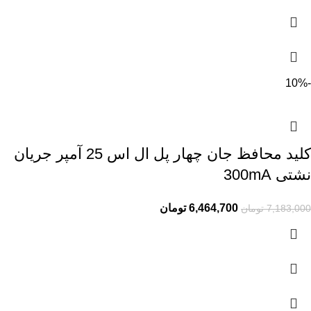
-10%
کلید محافظ جان چهار پل ال اس 25 آمپر جریان
نشتی 300mA
6,464,700
تومان
7,183,000
تومان