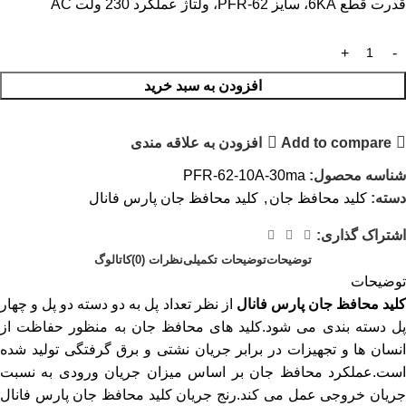
قدرت قطع 6KA، سایز PFR-62، ولتاژ عملکرد 230 ولت AC
افزودن به سبد خرید
Add to compare
افزودن به علاقه مندی
شناسه محصول:
PFR-62-10A-30ma
دسته:
کلید محافظ جان
,
کلید محافظ جان پارس فانال
اشتراک گذاری:
توضیحات
توضیحات تکمیلی
نظرات (0)
کاتالوگ
توضیحات
لید محافظ جان پارس فانال
از نظر تعداد پل به دو دسته دو پل و چهار
پل دسته بندی می شود.کلید های محافظ جان به منظور حفاظت از
انسان ها و تجهیزات در برابر جریان نشتی و برق گرفتگی تولید شده
است.عملکرد محافظ جان بر اساس میزان جریان ورودی به نسبت
جریان خروجی عمل می کند.رنج جریان کلید محافظ جان پارس فانال