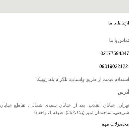
ارتباط با ما
تماس با ما
02177594347
09019022122
استعلام قیمت از طریق واتساپ، تلگرام،بله،روبیکا
آدرس
تهران، خیابان انقلاب، بعد از خیابان سعدی شمالی، تقاطع خیابان
شریعتی، ساختمان امیر (پلاک362)، طبقه 1، واحد 6
محصولات مهم