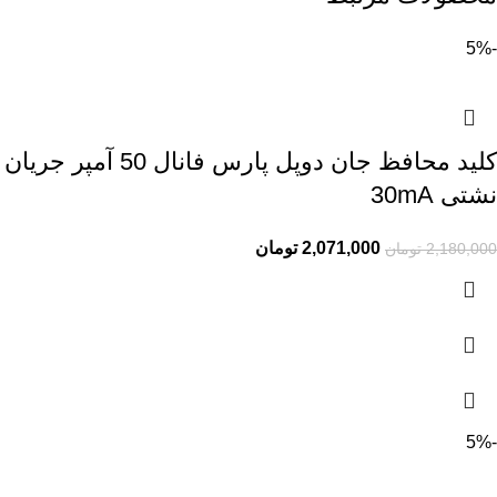
-5%
کلید محافظ جان دوپل پارس فانال 50 آمپر جریان
نشتی 30mA
2,071,000
تومان
2,180,000
تومان
-5%