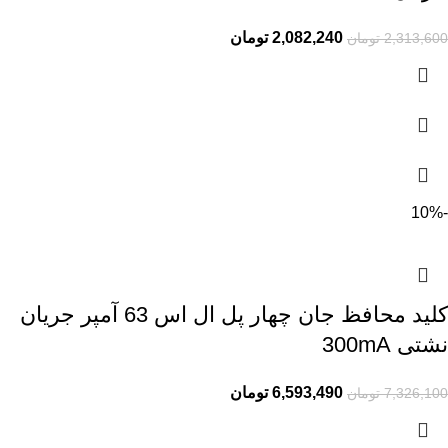
2,082,240
تومان
2,313,600
تومان
-10%
کلید محافظ جان چهار پل ال اس 63 آمپر جریان
نشتی 300mA
6,593,490
تومان
7,326,100
تومان