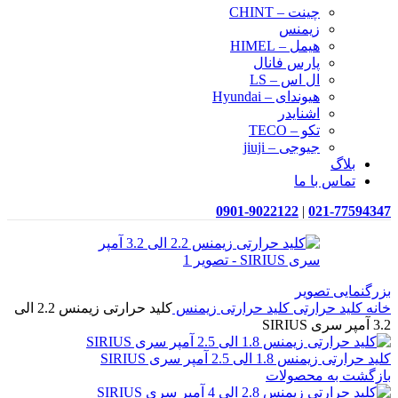
چینت – CHINT
زیمنس
هیمل – HIMEL
پارس فانال
ال اس – LS
هیوندای – Hyundai
اشنایدر
تکو – TECO
جیوجی – jiuji
بلاگ
تماس با ما
0901-9022122
|
021-77594347
بزرگنمایی تصویر
خانه
کلید حرارتی
کلید حرارتی زیمنس
کلید حرارتی زیمنس 2.2 الی
3.2 آمپر سری SIRIUS
کلید حرارتی زیمنس 1.8 الی 2.5 آمپر سری SIRIUS
بازگشت به محصولات