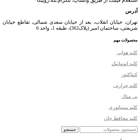
استعلام قیمت از طریق واتساپ، تلگرام،بله،روبیکا
آدرس
تهران، خیابان انقلاب، بعد از خیابان سعدی شمالی، تقاطع خیابان
شریعتی، ساختمان امیر (پلاک362)، طبقه 1، واحد 6
محصولات مهم
کلید هوایی
کلید اتوماتیک
کنتاکتور
کلید حرارتی
بی متال
کلید مینیاتوری
کلید محافظ جان
جستجو