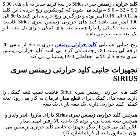
کلید حرارتی
زیمنس
سری Sirius در سه فریم سایز به نام های S 00
– S 0 – S2 – S 3 تولید می شوند که کوچکترین رنج جریانی این کلید
ها 0.11 الی 0.16 آمپر بوده و بزرگترین رنج جریانی این کلید ها 80 الی
100 آمپر می باشد.کلید های حرارتی زیمنس سری Sirius قابلیت
نصب تیغه کمکی را دارا هستند.تیغه های کمکی دارای یک تیغه با و
یک تیغه بسته نیز می باشد
رنج دمایی عملیاتی
کلید حرارتی زیمنس
سری Sirius از منفی 20
درجه الی مثبت 80 درجه سانتی گراد می باشد. کلید حرارتی زیمنس
سری Sinova از کلاس حفاظتی IP20 پشتیبانی می کند.
تجهیزات جانبی کلید حرارتی زیمنس سری
SIRIUS
کلید های حرارتی زیمنس سری Sirius قابلیت نصب تیغه کمکی را
دارند. تیغه های کمکی برای قطع مدار فرمان به کار می رود. تیغه
کمکی کلید حرارتی دارای یک تیغه باز ی یک تیغه
همچنین
کلید حرارتی زیمنس سری Sirius
دارای ماژول آندر ولتاژ و
همچنین تیغه شنت تریپ بوده که باعث بالا رفتن ایمنی مدار
الکتریکی می شود.از دیگر تجهیزات جانبی کلید حرارتی زیمنس می
توان به ماژول اتصال کوتاه اشاره کرد.