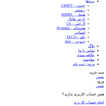
برندها
چینت – CHINT
زیمنس
هیمل – HIMEL
پارس فانال
ال اس – LS
هیوندای – Hyundai
اشنایدر
تکو – TECO
جیوجی – jiuji
بلاگ
تماس با ما
علاقه مندی
مقایسه
ورود / ثبت نام
سبد خرید
بستن
ورود
بستن
هنوز حساب کاربری ندارید؟
ایجاد حساب کاربری