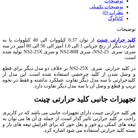
توضیحات
توضیحات تکمیلی
نظرات (0)
کاتالوگ
توضیحات
کلید حرارتی چینت
از توان 0.37 کیلووات الی 40 کیلووات یا به
عبارت دیگر از رنج جریانی 1 الی 1.6 آمپر الی 56 الی 80 آمپر در سه
سری: سری NS2-25، سری NS2-80B و سری NS2-25X تولید شده
است.
در کلید حرارتی سری NS2-25X بر خلاف ذو مدل دیگر برای قطع
و وصل شدن از کلید چرخشی استفاده شده است. این مدل از
کلیدحرارتی با سه مدل دیگر تفاوت عملکرد نداشته و فقط در نحوه
تریپ و قطع و وصل آن با سه مدل دیگر تفاوت دارد.
تجهیزات جانبی کلید حرارتی چینت
هر کلید حرارتی چینت دارای تجهیزات جانبی می باشد که در کاربری
راحت تر کلید حرارتی تاثیر گذار است. از جمله ی آن ها می توان به
تیغه های کمکی رو خور و بغل خور که برای افزایش تیغه های باز و
بسته کلید حرارتی استفاده می شود اشاره کرد.