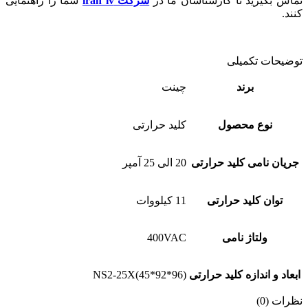
تماس بگیرید تا کارشناسان ما در
شرکت iran lv
شما را راهنمایی
کنند.
توضیحات تکمیلی
برند
چینت
نوع محصول
کلید حرارتی
جریان نامی کلید حرارتی
20 الی 25 آمپر
توان کلید حرارتی
11 کیلووات
ولتاژ نامی
400VAC
ابعاد و اندازه کلید حرارتی
NS2-25X(45*92*96)
نظرات (0)