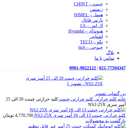
چینت – CHINT
زیمنس
هیمل – HIMEL
پارس فانال
ال اس – LS
هیوندای – Hyundai
اشنایدر
تکو – TECO
جیوجی – jiuji
بلاگ
تماس با ما
0901-9022122
|
021-77594347
بزرگنمایی تصویر
خانه
کلید حرارتی
کلید حرارتی چینت
کلید حرارتی چینت 20 الی 25
آمپر سری NS2-25X
کلید حرارتی چینت 13 الی 18 آمپر سری NS2-25X
4,770,700
تومان
بازگشت به محصولات