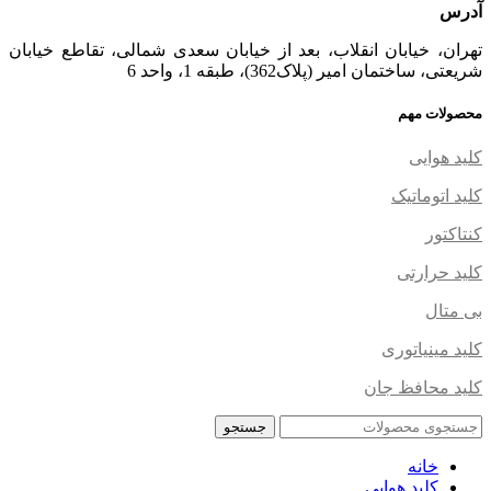
آدرس
تهران، خیابان انقلاب، بعد از خیابان سعدی شمالی، تقاطع خیابان
شریعتی، ساختمان امیر (پلاک362)، طبقه 1، واحد 6
محصولات مهم
کلید هوایی
کلید اتوماتیک
کنتاکتور
کلید حرارتی
بی متال
کلید مینیاتوری
کلید محافظ جان
جستجو
خانه
کلید هوایی