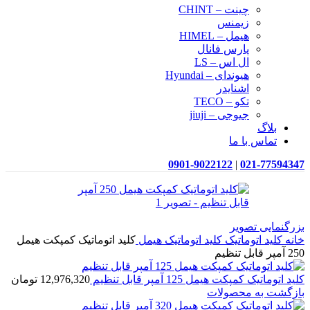
چینت – CHINT
زیمنس
هیمل – HIMEL
پارس فانال
ال اس – LS
هیوندای – Hyundai
اشنایدر
تکو – TECO
جیوجی – jiuji
بلاگ
تماس با ما
0901-9022122
|
021-77594347
بزرگنمایی تصویر
خانه
کلید اتوماتیک
کلید اتوماتیک هیمل
کلید اتوماتیک کمپکت هیمل
250 آمپر قابل تنظیم
کلید اتوماتیک کمپکت هیمل 125 آمپر قابل تنظیم
12,976,320
تومان
بازگشت به محصولات