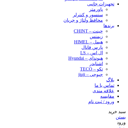
تجهیزات جانبی
پاورمتر
سنسور و کنترلر
محافظ ولتاژ و‌ جریان
برندها
چینت – CHINT
زیمنس
هیمل – HIMEL
پارس فانال
ال اس – LS
هیوندای – Hyundai
اشنایدر
تکو – TECO
جیوجی – jiuji
بلاگ
تماس با ما
علاقه مندی
مقایسه
ورود / ثبت نام
سبد خرید
بستن
ورود
بستن