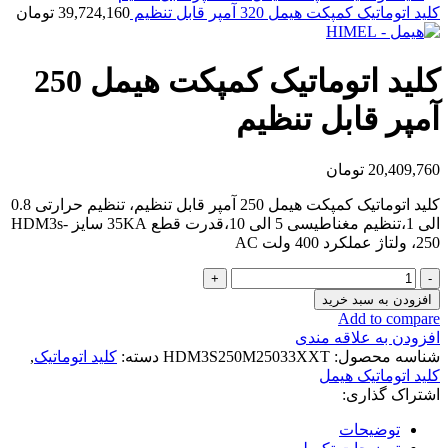
کلید اتوماتیک کمپکت هیمل 320 آمپر قابل تنظیم
39,724,160
تومان
کلید اتوماتیک کمپکت هیمل 250
آمپر قابل تنظیم
20,409,760
تومان
کلید اتوماتیک کمپکت هیمل 250 آمپر قابل تنظیم، تنظیم حرارتی 0.8
الی 1،تنظیم مغناطیسی 5 الی 10،قدرت قطع 35KA سایز HDM3s-
250، ولتاژ عملکرد 400 ولت AC
کلید
اتوماتیک
افزودن به سبد خرید
کمپکت
Add to compare
هیمل
افزودن به علاقه مندی
250
شناسه محصول:
HDM3S250M25033XXT
دسته:
کلید اتوماتیک
,
آمپر
کلید اتوماتیک هیمل
قابل
اشتراک گذاری:
تنظیم
عدد
توضیحات