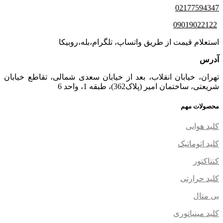
02177594347
09019022122
استعلام قیمت از طریق واتساپ، تلگرام،بله،روبیکا
آدرس
تهران، خیابان انقلاب، بعد از خیابان سعدی شمالی، تقاطع خیابان
شریعتی، ساختمان امیر (پلاک362)، طبقه 1، واحد 6
محصولات مهم
کلید هوایی
کلید اتوماتیک
کنتاکتور
کلید حرارتی
بی متال
کلید مینیاتوری