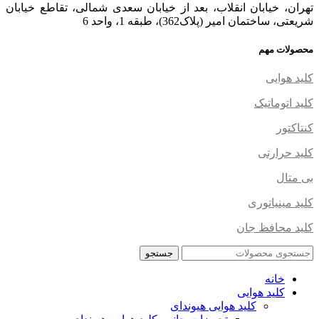
تهران، خیابان انقلاب، بعد از خیابان سعدی شمالی، تقاطع خیابان
شریعتی، ساختمان امیر (پلاک362)، طبقه 1، واحد 6
محصولات مهم
کلید هوایی
کلید اتوماتیک
کنتاکتور
کلید حرارتی
بی متال
کلید مینیاتوری
کلید محافظ جان
جستجو
خانه
کلید هوایی
کلید هوایی هیوندای