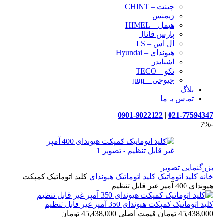
چینت – CHINT
زیمنس
هیمل – HIMEL
پارس فانال
ال اس – LS
هیوندای – Hyundai
اشنایدر
تکو – TECO
جیوجی – jiuji
بلاگ
تماس با ما
0901-9022122
|
021-77594347
-7%
بزرگنمایی تصویر
خانه
کلید اتوماتیک
کلید اتوماتیک هیوندای
کلید اتوماتیک کمپکت
هیوندای 400 آمپر غیر قابل تنظیم
کلید اتوماتیک کمپکت هیوندای 350 آمپر غیر قابل تنظیم
45,438,000
تومان
قیمت اصلی 45,438,000 تومان