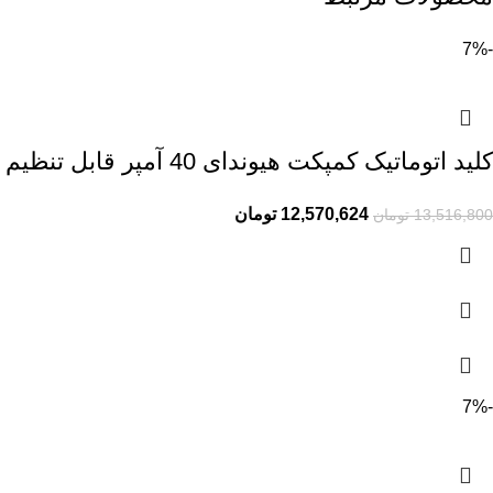
-7%
کلید اتوماتیک کمپکت هیوندای 40 آمپر قابل تنظیم حرارتی-ثابت مغناطیسی
12,570,624
تومان
13,516,800
تومان
-7%