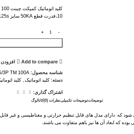
10،قدرت قطع 50KA سایز NM8N-125s، ولتاژ عملکرد 400 ولت AC
Add to compare
افزودن 
شناسه محصول:
/3P TM 100A
دسته:
کلید اتوماتیک
,
کلید اتومات
اشتراک گذاری:
توضیحات
توضیحات تکمیلی
نظرات (0)
کاتالوگ
شود که دارای مدل های قابل تنظیم حرارتی و مغناطیسی و غیر قابل ت
وده که ابعاد آن ها نیز باهم متفاوت می باشند.