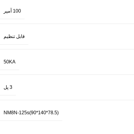
100 آمپر
قابل تنظیم
50KA
3 پل
NM8N-125s(90*140*78.5)