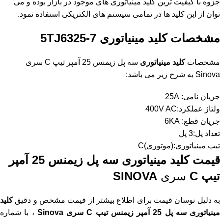
جزوه با کیفیت ترین کلید مینیاتوری های موجود در بازار بوده و می
توان از این کلید ها در تمامی سیستم های الکتریکی استفاده نمود.
مشخصات
کلید مینیاتوری
5TJ6325-7
مشخصات
کلید مینیاتوری
سه پل زیمنس 25 آمپر تیپ C سری
Sinova به شرح زیر می باشد:
جریان نامی: 25A
ولتاژ عملکرد:400V AC
جریان قطع: 6KA
تعداد پل:3 پل
تیپ مینیاتوری:(موتوری)C
قیمت کلید مینیاتوری سه پل زیمنس 25 آمپر
تیپ C
سری
SINOVA
به دلیل نوسان قیمت برای اطلاع بیشتر از قیمت مشخص و دقیق
کلید
مینیاتوری سه پل 25 آمپر زیمنس تیپ C سری Sinova
، با شماره