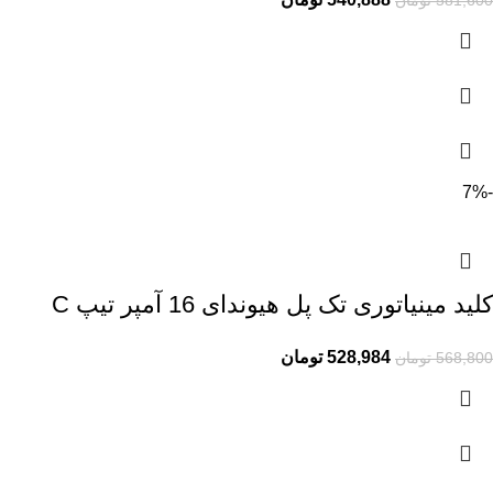
-7%
کلید مینیاتوری تک پل هیوندای 16 آمپر تیپ C
528,984
تومان
568,800
تومان