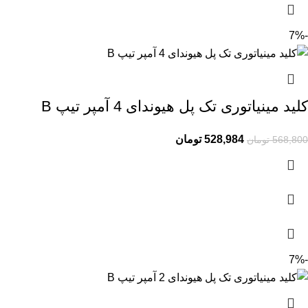
-7%
کلید مینیاتوری تک پل هیوندای 4 آمپر تیپ B
528,984
تومان
568,800
تومان
-7%