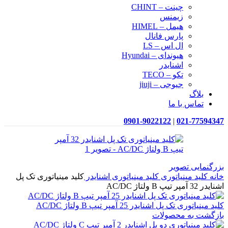
چینت – CHINT
زیمنس
هیمل – HIMEL
پارس فانال
ال اس – LS
هیوندای – Hyundai
اشنایدر
تکو – TECO
جیوجی – jiuji
بلاگ
تماس با ما
0901-9022122
|
021-77594347
بزرگنمایی تصویر
خانه
کلید مینیاتوری
کلید مینیاتوری اشنایدر
کلید مینیاتوری تک پل
اشنایدر 32 آمپر تیپ B ولتاژ AC/DC
کلید مینیاتوری تک پل اشنایدر 25 آمپر تیپ B ولتاژ AC/DC
بازگشت به محصولات