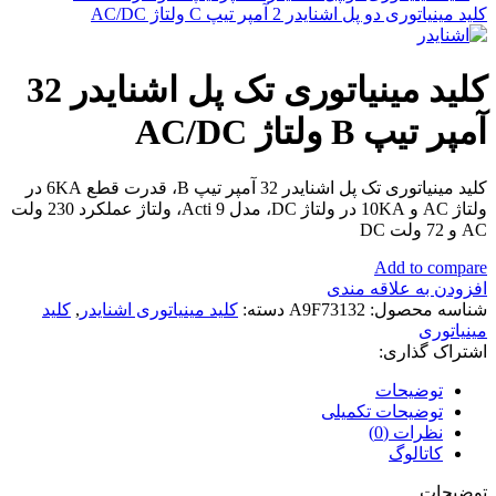
کلید مینیاتوری دو پل اشنایدر 2 آمپر تیپ C ولتاژ AC/DC
کلید مینیاتوری تک پل اشنایدر 32
آمپر تیپ B ولتاژ AC/DC
کلید مینیاتوری تک پل اشنایدر 32 آمپر تیپ B، قدرت قطع 6KA در
ولتاژ AC و 10KA در ولتاژ DC، مدل Acti 9، ولتاژ عملکرد 230 ولت
AC و 72 ولت DC
Add to compare
افزودن به علاقه مندی
شناسه محصول:
A9F73132
دسته:
کلید مینیاتوری اشنایدر
,
کلید
مینیاتوری
اشتراک گذاری:
توضیحات
توضیحات تکمیلی
نظرات (0)
کاتالوگ
توضیحات