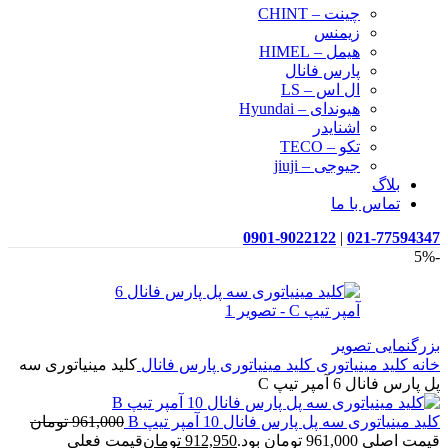
چینت – CHINT
زیمنس
هیمل – HIMEL
پارس فانال
ال اس – LS
هیوندای – Hyundai
اشنایدر
تکو – TECO
جیوجی – jiuji
بلاگ
تماس با ما
0901-9022122
|
021-77594347
-5%
بزرگنمایی تصویر
خانه
کلید مینیاتوری
کلید مینیاتوری پارس فانال
کلید مینیاتوری سه
پل پارس فانال 6 آمپر تیپ C
کلید مینیاتوری سه پل پارس فانال 10 آمپر تیپ B
961,000
تومان
قیمت اصلی 961,000 تومان بود.
912,950
تومان
قیمت فعلی