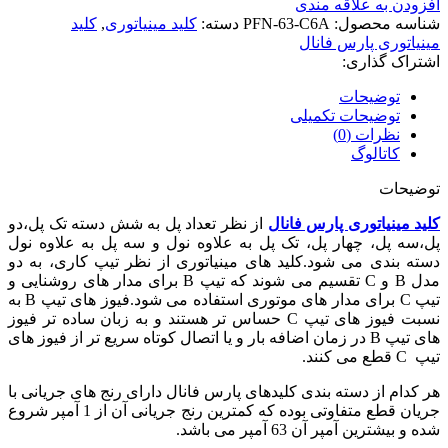
افزودن به علاقه مندی
شناسه محصول:
PFN-63-C6A
دسته:
کلید مینیاتوری
,
کلید
مینیاتوری پارس فانال
اشتراک گذاری:
توضیحات
توضیحات تکمیلی
نظرات (0)
کاتالوگ
توضیحات
کلید مینیاتوری پارس فانال
از نظر تعداد پل به شش دسته تک پل،دو
پل،سه پل، چهار پل، تک پل به علاوه نول و سه پل به علاوه نول
دسته بندی می شود.کلید های مینیاتوری از نظر تیپ کاری، به دو
مدل B و C تقسیم می شوند که تیپ B برای مدار های روشنایی و
تیپ C برای مدار های موتوری استفاده می شود.فیوز های تیپ B به
نسبت فیوز های تیپ C حساس تر هستند و به زبان ساده تر فیوز
های تیپ B در زمان اضافه بار و یا اتصال کوتاه سریع تر از فیوز های
تیپ C قطع می کنند.
هر کدام از دسته بندی کلیدهای پارس فانال دارای رنج های جریانی با
جریان قطع متفاوتی بوده که کمترین رنج جریانی آن از 1 آمپر شروع
شده و بیشترین آمپر آن 63 آمپر می باشد.