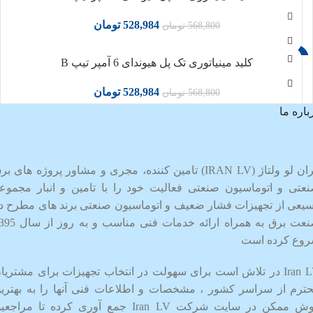
528,984
تومان
568,800
تومان
-7%
کلید مینیاتوری تک پل هیوندای 6 آمپر تیپ B
528,984
تومان
568,800
تومان
باره ما
ایران لو ولتاژ (IRAN LV) تامین کننده، مجری و مشاور پروژه های ب
عتی و اتوماسیون صنعتی فعالیت خود را با تامین و انبار مجموع
یعی از تجهیزات فشار ضعیف و اتوماسیون صنعتی برند های مطرح د
صنعت برق به همراه ارائه خدمات فنی مناسب و 
وع کرده است
Iran LV در تلاش است برای سهولت در انتخاب تجهیزات برای مشتریا
ترم از سراسر کشور ، مشخصات و اطلاعات فنی آنها را به بهتری
روش ممکن در سایت شرکت Iran LV جمع آوری کرده تا مراجع