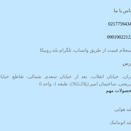
اس با ما
021775943
0901902212
تعلام قیمت از طریق واتساپ، تلگرام،بله،روبیکا
رس
ران، خیابان انقلاب، بعد از خیابان سعدی شمالی، تقاطع خیابا
عتی، ساختمان امیر (پلاک362)، طبقه 1، واحد 6
صولات مهم
ید هوایی
ید اتوماتیک