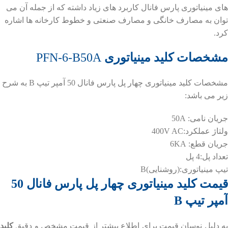
های مینیاتوری پارس فانال کاربرد های زیاد داشته که از جمله آن می
توان به مصارف خانگی و مصارف صنعتی و خطوط کارخانه ها اشاره
کرد.
مشخصات
کلید مینیاتوری
PFN-6-B50A
مشخصات کلید مینیاتوری چهار پل پارس فانال 50 آمپر تیپ B به شرح
زیر می باشد:
جریان نامی: 50A
ولتاژ عملکرد:400V AC
جریان قطع: 6KA
تعداد پل:4 پل
تیپ مینیاتوری:(روشنایی)B
قیمت کلید مینیاتوری چهار پل پارس فانال 50
آمپر
تیپ B
به دلیل نوسان قیمت برای اطلاع بیشتر از قیمت مشخص و دقیق
کلید