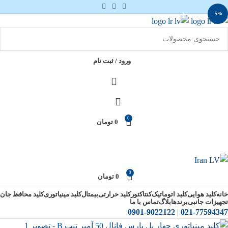
-5%
ورود / ثبت نام
0
0
تومان
0
0
تومان
خانه
کلید هوایی
کلید اتوماتیک
کنتاکتور
کلید حرارتی
بیمتال
کلید مینیاتوری
کلید محافظ جان
تجهیزات جانبی
برندها
بلاگ
تماس با ما
0901-9022122
|
021-77594347