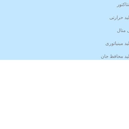
تاکتور
ید حرارتی
 متال
ید مینیاتوری
ید محافظ جان