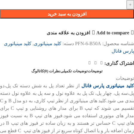
افزودن به سبد خرید
Add to compare
افزودن به علاقه مندی
شناسه محصول:
PFN-6-B50A
دسته:
کلید مینیاتوری
,
کلید مینیاتوری
پارس فانال
اشتراک گذاری:
توضیحات
توضیحات تکمیلی
نظرات (0)
کاتالوگ
توضیحات
کلید مینیاتوری پارس فانال
از نظر تعداد پل به شش دسته تک پل،دو
پل،سه پل، چهار پل، تک پل به علاوه نول و سه پل به علاوه نول دسته
بندی می شود.کلید های مینیاتوری از نظر تیپ کاری، به دو مدل B و C
تقسیم می شوند که تیپ B برای مدار های روشنایی و تیپ C برای
مدار های موتوری استفاده می شود.فیوز های تیپ B به نسبت فیوز
های تیپ C حساس تر هستند و به زبان ساده تر فیوز های تیپ B در
زمان اضافه بار و یا اتصال کوتاه سریع تر از فیوز های تیپ C قطع می