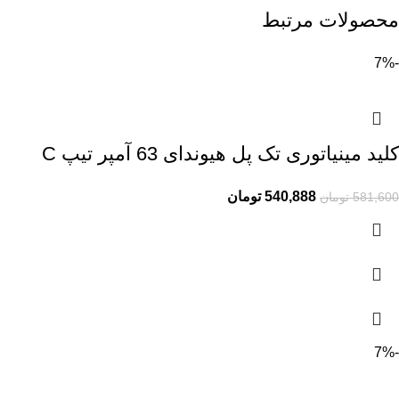
محصولات مرتبط
-7%
کلید مینیاتوری تک پل هیوندای 63 آمپر تیپ C
540,888
تومان
581,600
تومان
-7%