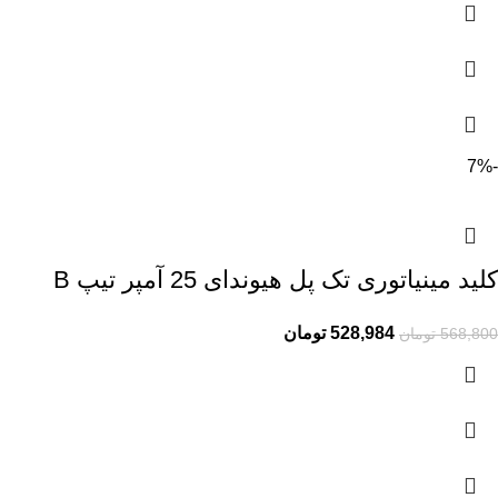
-7%
کلید مینیاتوری تک پل هیوندای 25 آمپر تیپ B
528,984
تومان
568,800
تومان