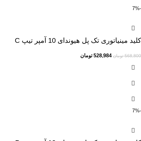
-7%
کلید مینیاتوری تک پل هیوندای 10 آمپر تیپ C
528,984
تومان
568,800
تومان
-7%