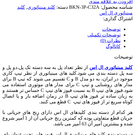
افزودن به علاقه مندی
شناسه محصول:
BKN-3P-C32A
دسته:
کلید مینیاتوری
,
کلید
مینیاتوری ال اس
اشتراک گذاری:
توضیحات
توضیحات تکمیلی
نظرات (0)
کاتالوگ
توضیحات
کلید مینیاتوری ال اس
از نظر تعداد پل به سه دسته تک پل،دو پل و
سه پل دسته بندی می شود.کلید های مینیاتوری از نظر تیپ کاری
موجود در ایران، به دو مدل B و C تقسیم می شوند که تیپ B برای
مدار های روشنایی و تیپ C برای مدار های موتوری استفاده می
شود.فیوز های تیپ B به نسبت فیوز های تیپ C حساس تر هستند و
به زبان ساده تر فیوز های تیپ B در زمان اضافه بار و یا اتصال
کوتاه سریع تر از فیوز های تیپ C قطع می کنند.
هر کدام از دسته بندی کلیدهای ال اس دارای رنج های جریانی با
جریان قطع متفاوتی بوده که کمترین رنج جریانی آن از 1 آمپر شروع
شده و بیشترین آمپر آن 63 آمپر می باشد.
در دسته بندی کلید های مینیاتوری ال اس فیوز هایی تحت عنوان پای