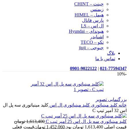
چینت – CHINT
زیمنس
هیمل – HIMEL
پارس فانال
ال اس – LS
هیوندای – Hyundai
اشنایدر
تکو – TECO
جیوجی – jiuji
بلاگ
تماس با ما
0901-9022122
|
021-77594347
-10%
بزرگنمایی تصویر
خانه
کلید مینیاتوری
کلید مینیاتوری ال اس
کلید مینیاتوری سه پل ال
اس 32 آمپر تیپ C
کلید مینیاتوری سه پل ال اس 25 آمپر تیپ C
1,613,400
تومان
قیمت اصلی 1,613,400 تومان بود.
1,452,060
تومان
قیمت فعلی