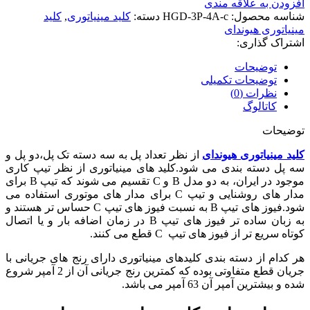
افزودن به علاقه مندی
شناسه محصول:
HGD-3P-4A-c
دسته:
کلید مینیاتوری
,
کلید
مینیاتوری هیوندای
اشتراک گذاری:
توضیحات
توضیحات تکمیلی
نظرات (0)
کاتالوگ
توضیحات
کلید مینیاتوری هیوندای
از نظر تعداد پل به سه دسته تک پل،دو پل و
سه پل دسته بندی می شود.کلید های مینیاتوری از نظر تیپ کاری
موجود در ایران، به دو مدل B و C تقسیم می شوند که تیپ B برای
مدار های روشنایی و تیپ C برای مدار های موتوری استفاده می
شود.فیوز های تیپ B به نسبت فیوز های تیپ C حساس تر هستند و
به زبان ساده تر فیوز های تیپ B در زمان اضافه بار و یا اتصال
کوتاه سریع تر از فیوز های تیپ C قطع می کنند.
هر کدام از دسته بندی کلیدهای مینیاتوری دارای رنج های جریانی با
جریان قطع متفاوتی بوده که کمترین رنج جریانی آن از 2 آمپر شروع
شده و بیشترین آمپر آن 63 آمپر می باشد.