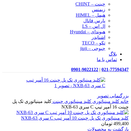
چینت – CHINT
زیمنس
هیمل – HIMEL
پارس فانال
ال اس – LS
هیوندای – Hyundai
اشنایدر
تکو – TECO
جیوجی – jiuji
بلاگ
تماس با ما
0901-9022122
|
021-77594347
بزرگنمایی تصویر
خانه
کلید مینیاتوری
کلید مینیاتوری چینت
کلید مینیاتوری تک پل
چینت 16 آمپر تیپ C سری NXB-63
کلید مینیاتوری تک پل چینت 10 آمپر تیپ C سری NXB-63
499,400
تومان
بازگشت به محصولات