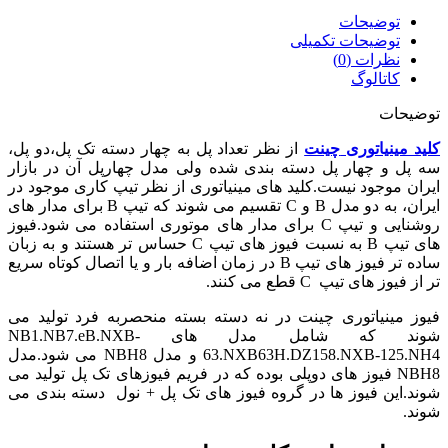
توضیحات
توضیحات تکمیلی
نظرات (0)
کاتالوگ
توضیحات
کلید مینیاتوری
چینت
از نظر تعداد پل به چهار دسته تک پل،دو پل،
سه پل و چهار پل دسته بندی شده ولی مدل چهارپل آن در بازار
ایران موجود نیست.کلید های مینیاتوری از نظر تیپ کاری موجود در
ایران، به دو مدل B و C تقسیم می شوند که تیپ B برای مدار های
روشنایی و تیپ C برای مدار های موتوری استفاده می شود.فیوز
های تیپ B به نسبت فیوز های تیپ C حساس تر هستند و به زبان
ساده تر فیوز های تیپ B در زمان اضافه بار و یا اتصال کوتاه سریع
تر از فیوز های تیپ C قطع می کنند.
فیوز مینیاتوری چینت در نه دسته بسته منحصربه فرد تولید می
شوند که شامل مدل های NB1.NB7.eB.NXB-
63.NXB63H.DZ158.NXB-125.NH4 و مدل NBH8 می شود.مدل
NBH8 فیوز های دوپلی بوده که در فریم فیوزهای تک پل تولید می
شوند.این فیوز ها در گروه فیوز های تک پل + نول دسته بندی می
شوند.