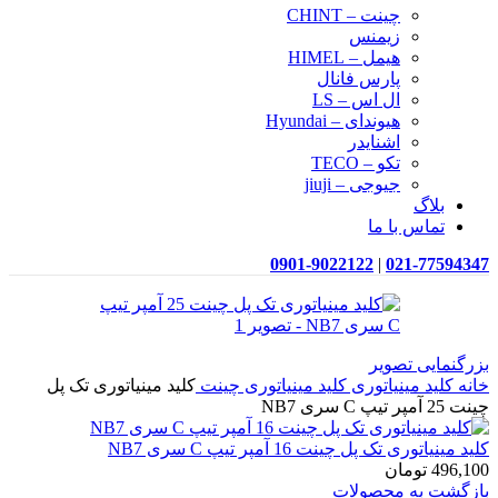
چینت – CHINT
زیمنس
هیمل – HIMEL
پارس فانال
ال اس – LS
هیوندای – Hyundai
اشنایدر
تکو – TECO
جیوجی – jiuji
بلاگ
تماس با ما
0901-9022122
|
021-77594347
بزرگنمایی تصویر
خانه
کلید مینیاتوری
کلید مینیاتوری چینت
کلید مینیاتوری تک پل
چینت 25 آمپر تیپ C سری NB7
کلید مینیاتوری تک پل چینت 16 آمپر تیپ C سری NB7
496,100
تومان
بازگشت به محصولات