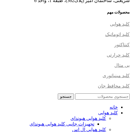
شریعتی، ساختمان امیر (پلاک362)، طبقه 1، واحد 6
محصولات مهم
کلید هوایی
کلید اتوماتیک
کنتاکتور
کلید حرارتی
بی متال
کلید مینیاتوری
کلید محافظ جان
جستجو
خانه
کلید هوایی
کلید هوایی هیوندای
تجهیزات جانبی کلید هوایی هیوندای
کلید هوایی ال اس