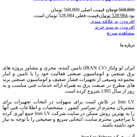
568,800
تومان
قیمت اصلی 568,800 تومان
بود.
528,984
تومان
قیمت فعلی 528,984 تومان است.
افزودن به علاقه مندی
افزودن به سبد خرید
مشاهده سریع
درباره ما
ایران لو ولتاژ (IRAN LV) تامین کننده، مجری و مشاور پروژه های
برق صنعتی و اتوماسیون صنعتی فعالیت خود را با تامین و انبار
مجموعه وسیعی از تجهیزات فشار ضعیف و اتوماسیون صنعتی برند
های مطرح در صنعت برق به همراه ارائه خدمات فنی مناسب و به
روز از سال 1395 شروع کرده است
Iran LV در تلاش است برای سهولت در انتخاب تجهیزات برای
مشتریان محترم از سراسر کشور ، مشخصات و اطلاعات فنی آنها
را به بهترین روش ممکن در سایت شرکت Iran LV جمع آوری کرده
تا مراجعین محترم سایت، انتخابی سریع و صحیحی را با توجه به نیاز
خود داشته باشند.
آدرس شرکت Iran Low Voltage