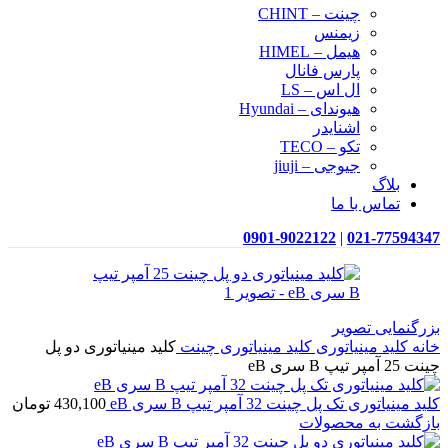
چینت – CHINT
زیمنس
هیمل – HIMEL
پارس فانال
ال اس – LS
هیوندای – Hyundai
اشنایدر
تکو – TECO
جیوجی – jiuji
بلاگ
تماس با ما
0901-9022122
|
021-77594347
بزرگنمایی تصویر
خانه
کلید مینیاتوری
کلید مینیاتوری چینت
کلید مینیاتوری دو پل
چینت 25 آمپر تیپ B سری eB
کلید مینیاتوری تک پل چینت 32 آمپر تیپ B سری eB
430,100
تومان
بازگشت به محصولات