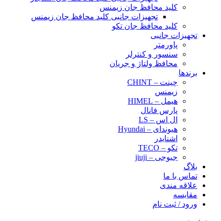
کلید محافظ جان زیمنس
تجهیزات جانبی کلید محافظ جان زیمنس
کلید محافظ جان تکو
تجهیزات جانبی
پاورمتر
سنسور و کنترلر
محافظ ولتاژ و‌ جریان
برندها
چینت – CHINT
زیمنس
هیمل – HIMEL
پارس فانال
ال اس – LS
هیوندای – Hyundai
اشنایدر
تکو – TECO
جیوجی – jiuji
بلاگ
تماس با ما
علاقه مندی
مقایسه
ورود / ثبت نام