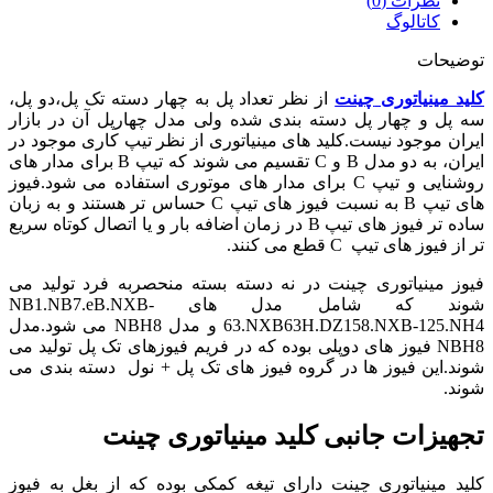
نظرات (0)
عدد
کاتالوگ
توضیحات
کلید مینیاتوری
چینت
از نظر تعداد پل به چهار دسته تک پل،دو پل،
سه پل و چهار پل دسته بندی شده ولی مدل چهارپل آن در بازار
ایران موجود نیست.کلید های مینیاتوری از نظر تیپ کاری موجود در
ایران، به دو مدل B و C تقسیم می شوند که تیپ B برای مدار های
روشنایی و تیپ C برای مدار های موتوری استفاده می شود.فیوز
های تیپ B به نسبت فیوز های تیپ C حساس تر هستند و به زبان
ساده تر فیوز های تیپ B در زمان اضافه بار و یا اتصال کوتاه سریع
تر از فیوز های تیپ C قطع می کنند.
فیوز مینیاتوری چینت در نه دسته بسته منحصربه فرد تولید می
شوند که شامل مدل های NB1.NB7.eB.NXB-
63.NXB63H.DZ158.NXB-125.NH4 و مدل NBH8 می شود.مدل
NBH8 فیوز های دوپلی بوده که در فریم فیوزهای تک پل تولید می
شوند.این فیوز ها در گروه فیوز های تک پل + نول دسته بندی می
شوند.
تجهیزات جانبی کلید مینیاتوری چینت
کلید مینیاتوری چینت دارای تیغه کمکی بوده که از بغل به فیوز