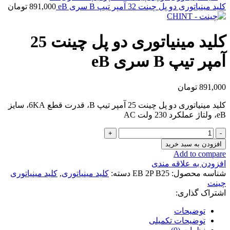
کلید مینیاتوری دو پل چینت 32 آمپر تیپ B سری eB
891,000
تومان
کلید مینیاتوری دو پل چینت 25
آمپر تیپ B سری eB
891,000
تومان
کلید مینیاتوری دو پل چینت 25 آمپر تیپ B، قدرت قطع 6KA، سایز
eB، ولتاژ عملکرد 230 ولت AC
کلید
مینیاتوری
افزودن به سبد خرید
دو
Add to compare
پل
افزودن به علاقه مندی
چینت
شناسه محصول:
EB 2P B25
دسته:
کلید مینیاتوری
,
کلید مینیاتوری
25
چینت
آمپر
اشتراک گذاری:
تیپ
B
توضیحات
سری
توضیحات تکمیلی
eB