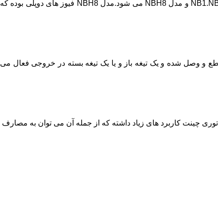
فیوز مینیاتوری چینت در نه دسته بسته منحصربه فرد تولید می شوند که شامل مدل های NB1.NB7.eB.NXB-63.NXB63H.DZ158.NXB-125.NH4 و مدل NBH8 می شود.مدل NBH8 فیوز های دوپلی بوده که
طع و وصل شده و یک تیغه باز و یا یک تیغه بسته در خروجی فعال می
 را نیز دارند.فیوز های مینیاتوری چینت کاربرد های زیاد داشته که از جمله آن می توان به مصارف