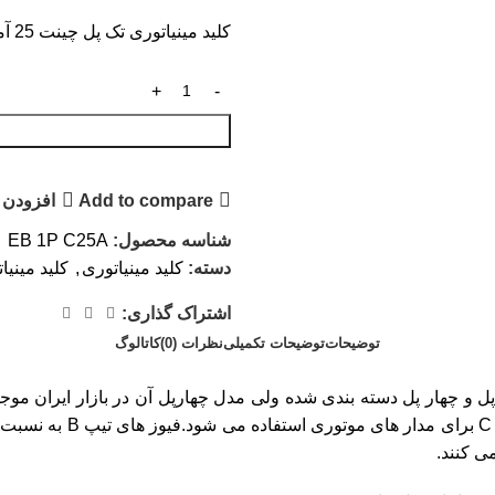
کلید مینیاتوری تک پل چینت 25 آمپر تیپ C، قدرت قطع 4.5KA، سایز eB، ولتاژ عملکرد 230 ولت AC
Add to compare
افزودن 
شناسه محصول:
EB 1P C25A
دسته:
کلید مینیاتوری
,
کلید مینی
اشتراک گذاری:
توضیحات
توضیحات تکمیلی
نظرات (0)
کاتالوگ
پل و چهار پل دسته بندی شده ولی مدل چهارپل آن در بازار ایران موجو