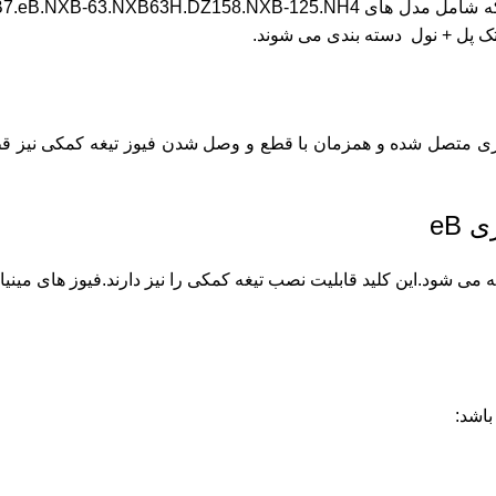
 تک پل + نول دسته بندی می شوند.
یاتوری متصل شده و همزمان با قطع و وصل شدن فیوز تیغه کمکی نیز ق
اتوری تک پل 25 آمپر چینت که با کد فنی EB 1P C25A شناخته می شود.این کلید قابلیت نصب تیغه کمکی