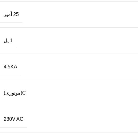
25 آمپر
1 پل
4.5KA
C(موتوری)
230V AC