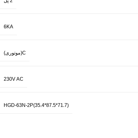
2 پل
6KA
C(موتوری)
230V AC
HGD-63N-2P(35.4*87.5*71.7)