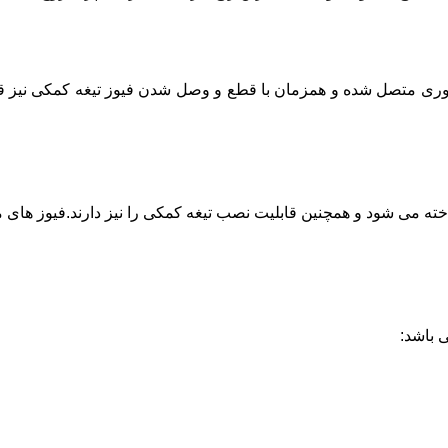
ینیاتوری متصل شده و همزمان با قطع و وصل شدن فیوز تیغه کمکی نیز 
نیاتوری دوپل 32 آمپر هیوندای که با کد فنی HGD-2P-32A شناخته می شود و همچنین قابلیت نصب تیغه کم